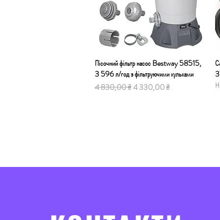
Пісочний фільтр насос Bestway 58515,
Швидкий перегляд
С
3 596 л/год з фільтруючими кульками
3
Н
Звичайна ціна
За розпродажем
4 830,00 ₴
4 330,00 ₴