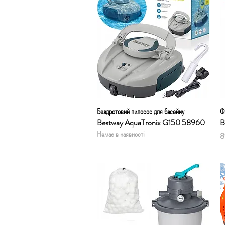
Бездротовий пилосос для басейну
Швидкий перегляд
Ф
Bestway AquaTronix G150 58960
B
Немає в наявності
Зв
8