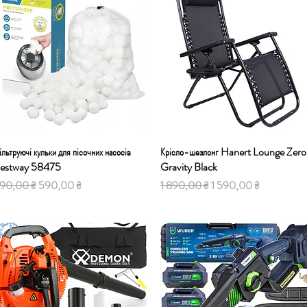
ільтруючі кульки для пісочних насосів
Швидкий перегляд
Крісло-шезлонг Hanert Lounge Zero
Швидкий перегляд
estway 58475
Gravity Black
ичайна ціна
За розпродажем
Звичайна ціна
За розпродажем
90,00 ₴
590,00 ₴
1 890,00 ₴
1 590,00 ₴