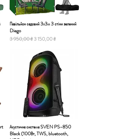
й
Павільйон садовий 3х3м 3 стіни зелений
Швидкий перегляд
Diego
Звичайна ціна
За розпродажем
3 950,00 ₴
3 150,00 ₴
rt
Акустична система SVEN PS-850
Швидкий перегляд
Black (100Вт, TWS, bluetooth,