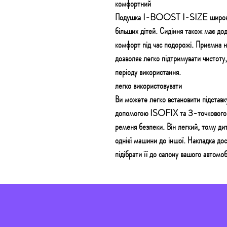
комфортний
Подушка I-BOOST I-SIZE широка та
більших дітей. Сидіння також має дод
комфорт під час подорожі. Приємна н
дозволяє легко підтримувати чистоту,
періоду використання.
легко використовувати
Ви можете легко встановити підста
допомогою ISOFIX та 3-точкового р
ременя безпеки. Він легкий, тому ди
однієї машини до іншої. Накладка до
підібрати її до салону вашого автомоб