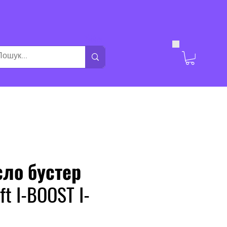
Увійти
сло бустер
ft I-BOOST I-