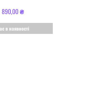
вичайна
За
1 890,00 ₴
іна
розпродажем
ає в наявності