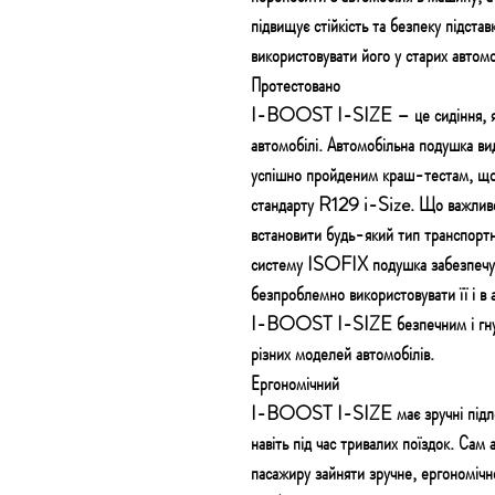
підвищує стійкість та безпеку підста
використовувати його у старих автом
Протестовано
I-BOOST I-SIZE – це сидіння, яке
автомобілі. Автомобільна подушка ви
успішно пройденим краш-тестам, що п
стандарту R129 i-Size. Що важливо,
встановити будь-який тип транспортн
систему ISOFIX подушка забезпечує д
безпроблемно використовувати її і 
I-BOOST I-SIZE безпечним і гнучк
різних моделей автомобілів.
Ергономічний
I-BOOST I-SIZE має зручні підлокі
навіть під час тривалих поїздок. Са
пасажиру зайняти зручне, ергономічн