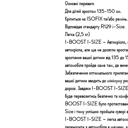
Основні переваги
Для дітей зростом 135-150 см.
Кріпиться на ISOFIX та/або ремінь.
Відповідає стандарту R129 i-Size.
Легка (2,5 кг)
I-BOOST I-SIZE – Автокрісло, приз
автокрісла, але ще не досягли зроста
зростання вашої дитини від 135 до 
автомобіля пройде саме там, де вине
Забезпечення оптимального приляган
вашої дитини зводить до мінімуму ри
дорозі. Завдяки I-BOOST I-SIZE в
буде перевозитись безпечно та комф
BOOST I-SIZE було протестована в
Size і тому успішно пройшла суворі 
I-BOOST I-SIZE – легка автомобіль
переносити з автомобіля в машину, 