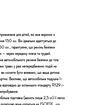
начене для дітей, які вже виросли з
ння 150 см. Він ідеально адаптується до
150 см , гарантуючи, що ремінь безпеки
н – через середину плеча та грудей.
ня автомобільного ременя безпеки до тіла
зик травм у разі непередбачених подій на
и можете бути впевнені, що ваша дитина
ортно. Важливо, що автомобільна подушка I-
ідповідно до останнього стандарту R129 i-
випробування.
на підставка (важить лише 2,5 кг) її легко
а додатково вона кріпиться на ISOFIX , що