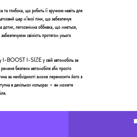
 глибока, що робить її зручною навіть для
атковий шар м’якої піни, що забезпечує
а дотик, легкознімна оббивка, що миється,
 забезпечуючи свіжість протягом усього
вку I-BOOST I-SIZE у свій автомобіль за
еменя безпеки автомобіля або просто
тина за необхідності зможе переносити його з
ступна в декількох кольорах – ви можете
іля.