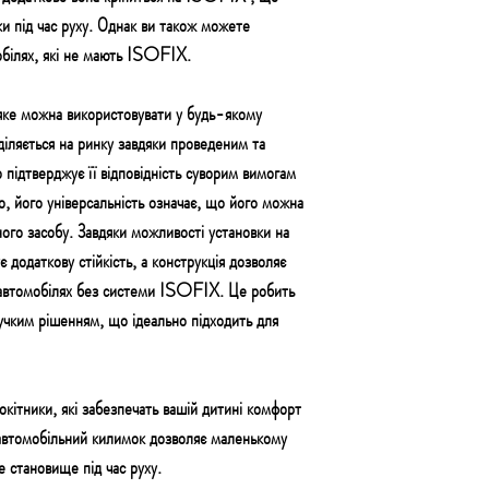
вки під час руху. Однак ви також можете
обілях, які не мають ISOFIX.
 можна використовувати у будь-якому
діляється на ринку завдяки проведеним та
ідтверджує її відповідність суворим вимогам
 його універсальність означає, що його можна
ого засобу. Завдяки можливості установки на
одаткову стійкість, а конструкція дозволяє
в автомобілях без системи ISOFIX. Це робить
им рішенням, що ідеально підходить для
тники, які забезпечать вашій дитині комфорт
м автомобільний килимок дозволяє маленькому
е становище під час руху.