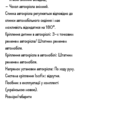
– Чохол автокрісла знімний.
Спинка автокрісла регулюється відповідно до
спинки автомобільного сидіння і має
можливість відкидатися на 180°.
Кріплення дитини в автокріслі: 3-х точковим
ременем автокрісла/ Штатним ременем
автомобіля.
Кріплення автокрісла в автомобілі: Штатним
ременем автомобіля.
Напрямок установки автокрісла: По ходу руху.
Система кріплення Isofix: відсутня.
Посібник з експлуатації у комплекті
(українською мовою).
Розміри/габарити
довжина (см):
45 см
ширина (см):
41 см