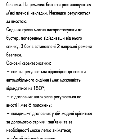
безпеки. На ременях безпеки розташовуються
м’які плечові накладки. Накладки регулюються
за висотою.
Сидіння крісла можна використовувати як
бустер, попередньо від’єднавши від нього
спинку. З боків встановлені 2 напрямні ременя
безпеки.
Основні характеристики:
– спинка регулюється відповідно до спинки
автомобільного сидіння і має можливість
відкидатися на 180°;
– підголовник автокрісла регулюється по
висоті і має 8 положень;
– вкладиш-підголовник у цій моделі кріпиться
за допомогою стрічки-зав’язки та за
необхідності може легко зніматися;
– м’який знімний вкладиш;