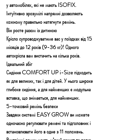
у автомобілях, які не мають ISOFIX.
Інтуїтивно зрозумілі напрямні дозволяють
кожному правильно натягнути ремінь.
Він росте разом із дитиною
Крісло супроводжуватиме вас у поїздках від 15
місяців до 12 років (9-36 кг)! Одного
автокрісла вам вистачить на кілька років.
Ідеальний збіг
Сидіння COMFORT UP i-Size підходить
як для великих, так і для дітей. У нього широке
глибоке сидіння, а для найменших є модульна
вставка, що знімається, для найменших.
5-точковий ремінь безпеки
Завдяки системі EASY GROW ви можете
одночасно регулювати ремені та підголовник і
встановлювати його в одне з 11 положень.
Внутрішні лямки мають м’який захист та легко