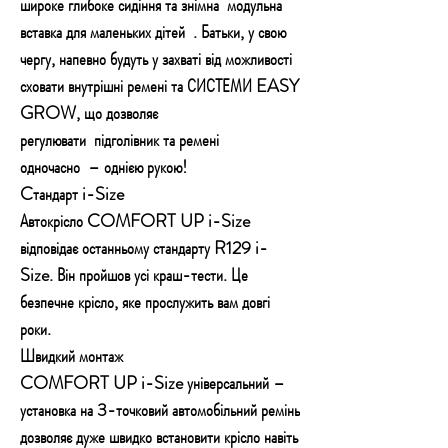
широке глибоке сидіння та знімна
модульна
вставка для маленьких дітей
. Батьки, у свою
чергу, напевно будуть у захваті від можливості
сховати внутрішні ремені та СИСТЕМИ EASY
GROW, що дозволяє
регулювати
підголівник та ремені
одночасно
– однією рукою!
Cтандарт i-Size
Автокрісло COMFORT UP i-Size
відповідає останньому стандарту R129 i-
Size. Він пройшов усі краш-тести. Це
безпечне крісло, яке прослужить вам довгі
роки.
Швидкий монтаж
COMFORT UP i-Size універсальний –
установка на 3-точковий автомобільний ремінь
дозволяє дуже швидко встановити крісло навіть