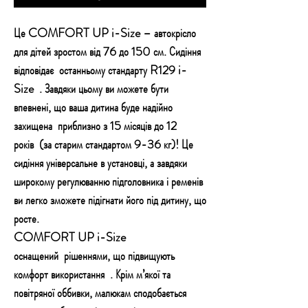
Це COMFORT UP i-Size – автокрісло
для дітей зростом від 76 до 150 см. Сидіння
відповідає
останньому стандарту R129 i-
Size
. Завдяки цьому ви можете бути
впевнені, що ваша дитина буде надійно
захищена
приблизно з 15 місяців до 12
років
(за старим стандартом 9-36 кг)! Це
сидіння універсальне в установці, а завдяки
широкому регулюванню підголовника і ременів
ви легко зможете підігнати його під дитину, що
росте.
COMFORT UP i-Size
оснащений
рішеннями, що підвищують
комфорт використання
. Крім м’якої та
повітряної оббивки, малюкам сподобається