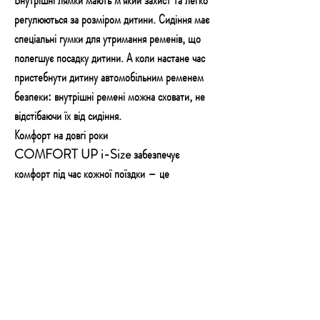
регулюються за розміром дитини. Сидіння має
спеціальні гумки для утримання ременів, що
полегшує посадку дитини. А коли настане час
пристебнути дитину автомобільним ременем
безпеки: внутрішні ремені можна сховати, не
відстібаючи їх від сидіння.
Комфорт на довгі роки
COMFORT UP i-Size забезпечує
комфорт під час кожної поїздки – це
гарантується повітряним та м’яким матеріалом
та вентильованою сіткою з боків. Це також
зручно для батька: сидіння має знімну оббивку,
яку можна легко почистити.
Розміри: 61,5-84 х 44 х 49 см (висота,
ширина, глибина)
Вага: 6 кг