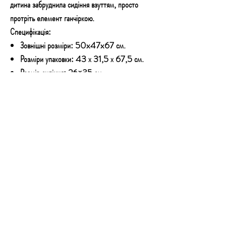
дитина забруднила сидіння взуттям, просто
протріть елемент ганчіркою.
Специфікація:
Зовнішні розміри: 50x47x67 см.
Розміри упаковки: 43 х 31,5 х 67,5 см.
Розмір сидіння: 26×35 см.
Висота спинки: 58-70 см.
Регулювання підголівника: 8-ступінчасте
Матеріал основи сидіння: пластик HDPE.
Матеріал оббивки: поліестер
Вага (нетто/брутто): 3,9 кг/4,9 кг
КОНТАКТИ