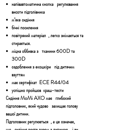
напівавтоматична кнопка регулювання
висоти підголівника
м’яке сидіння
бічні посилення
повітряний матеріал , легко знімається та
стирається.
міцна оббивка з тканини 600D та
300D
оздоблення з екошкіри під дитячим
взуттям
має сертифікат ECE R44/04
успішно пройшов краш-тести
Сидіння MoMi AXO має глибокий
підголовник, який чудово захищає голову
вашої дитини.
Підголовник регулюється , а це означає,
що сидіння росте разом з дитиною , і ви