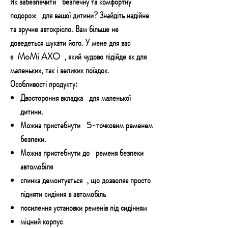
Як забезпечити безпечну та комфортну
подорож для вашої дитини? Знайдіть надійне
та зручне автокрісло. Вам більше не
доведеться шукати його. У мене для вас
є MoMi AXO , який чудово підійде як для
маленьких, так і великих поїздок.
Особливості продукту:
Двостороння вкладка для маленької
дитини.
Можна пристебнути 5-точковим ременем
безпеки.
Можна пристебнути до ременя безпеки
автомобіля
спинка демонтується , що дозволяє просто
підняти сидіння в автомобіль
посилення установки ременів під сидінням
міцний корпус