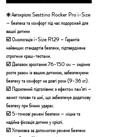
❇️ Автокрісло Sesttino Rocker Pro i-Size
– безпека та комфорт під час подорожей для
вашої дитини
☑️ Омологація i-Size R129 – Гарантія
найвищих стандартів безпеки, підтверджена
строгими краш-тестами.
☑️ Діапазон зростання 76-150 см – сидіння
росте разом із вашою дитиною, забезпечуючи
безпеку та комфорт на довгі роки (9-36 кг).
☑️ Підсилений підголівник з ефектом пам’яті –
захист голови та шиї, що забезпечує додаткову
безпеку при бічних ударах.
☑️ 5-точкові ремені безпеки – міцна та
надійна фіксація дитини у кріслі.
☑️ Установка за допомогою ременя безпеки