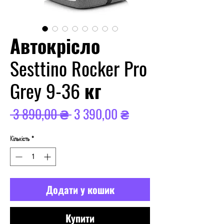
Автокрісло
Sesttino Rocker Pro
Grey 9-36 кг
Звичайна
За
 3 890,00 ₴ 
3 390,00 ₴
ціна
розпродажем
Кількість
*
Додати у кошик
Купити