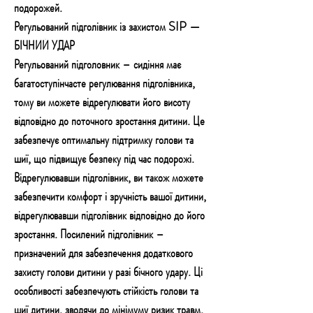
подорожей.
Регульований підголівник із захистом SIP —
БІЧНИЙ УДАР
Регульований підголовник – сидіння має
багатоступінчасте регулювання підголівника,
тому ви можете відрегулювати його висоту
відповідно до поточного зростання дитини. Це
забезпечує оптимальну підтримку голови та
шиї, що підвищує безпеку під час подорожі.
Відрегулювавши підголівник, ви також можете
забезпечити комфорт і зручність вашої дитини,
відрегулювавши підголівник відповідно до його
зростання. Посилений підголівник –
призначений для забезпечення додаткового
захисту голови дитини у разі бічного удару. Ці
особливості забезпечують стійкість голови та
шиї дитини, зводячи до мінімуму ризик травм.