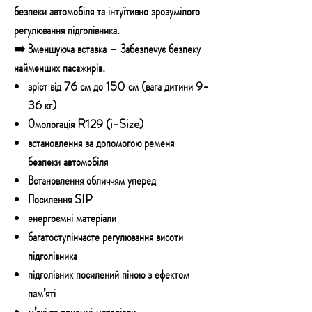
безпеки автомобіля та інтуїтивно зрозумілого
регулювання підголівника.
➡️ Зменшуюча вставка – Забезпечує безпеку
найменших пасажирів.
зріст від 76 см до 150 см (вага дитини 9-
36 кг)
Омологація R129 (i-Size)
встановлення за допомогою ременя
безпеки автомобіля
Встановлення обличчям уперед
Посилення SIP
енергоємні матеріали
багатоступінчасте регулювання висоти
підголівника
підголівник посилений піною з ефектом
пам’яті
м’які та приємні матеріали