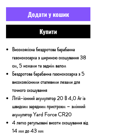
Додати у кошик
Купити
Високоякісна бездротова барабанна
газонокосарка з шириною скошування 38
см, 5 ножами та заднім валом
Бездротова барабанна газонокосарка з 5
високоякісними сталевими лезами для
точного скошування
Літій-іонний акумулятор 20 В 4,0 Аг із
швидким зарядним пристроєм – змінний
акумулятор Yard Force CR20
4 легко регульовані висоти скошування від
14 мм до 43 мм