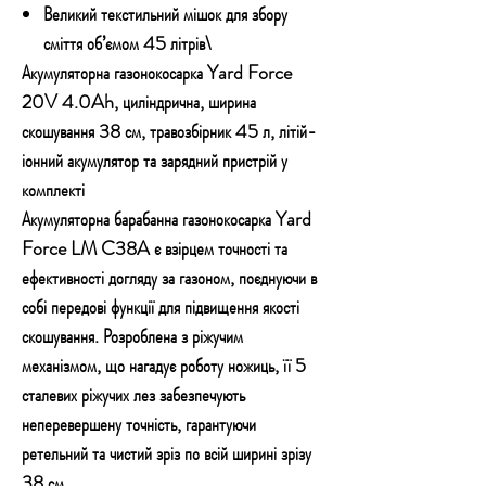
Великий текстильний мішок для збору
сміття об’ємом 45 літрів\
Акумуляторна газонокосарка Yard Force
20V 4.0Ah, циліндрична, ширина
скошування 38 см, травозбірник 45 л, літій-
іонний акумулятор та зарядний пристрій у
комплекті
Акумуляторна барабанна газонокосарка Yard
Force LM C38A є взірцем точності та
ефективності догляду за газоном, поєднуючи в
собі передові функції для підвищення якості
скошування. Розроблена з ріжучим
механізмом, що нагадує роботу ножиць, її 5
сталевих ріжучих лез забезпечують
неперевершену точність, гарантуючи
ретельний та чистий зріз по всій ширині зрізу
38 см.