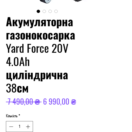
Акумуляторна
газонокосарка
Yard Force 20V
4.0Ah
циліндрична
38см
Звичайна
За
 7 490,00 ₴ 
6 990,00 ₴
ціна
розпродажем
Кількість
*