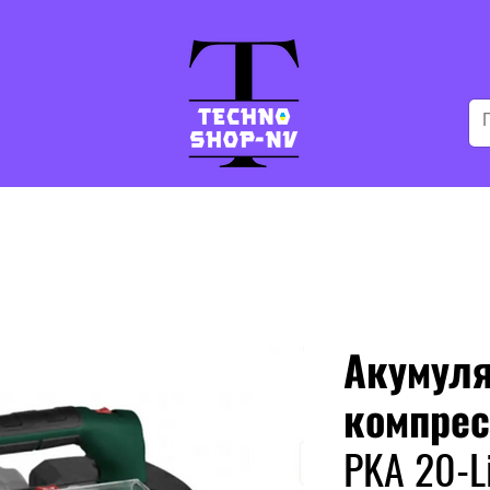
Акумуля
компресо
PKA 20-L