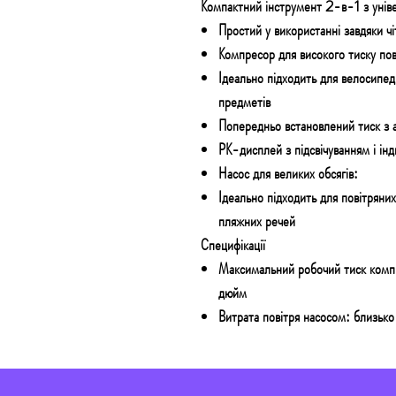
Компактний інструмент 2-в-1 з унів
Простий у використанні завдяки чі
Компресор для високого тиску пов
Ідеально підходить для велосипед
предметів
Попередньо встановлений тиск з 
РК-дисплей з підсвічуванням і ін
Насос для великих обсягів:
Ідеально підходить для повітряних
пляжних речей
Специфікації
Максимальний робочий тиск компр
дюйм
Витрата повітря насосом: близьк