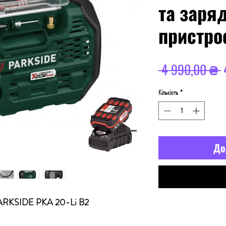
та заря
пристро
 4 990,00 ₴ 
Кількість
*
До
ос PARKSIDE PKA 20-Li B2