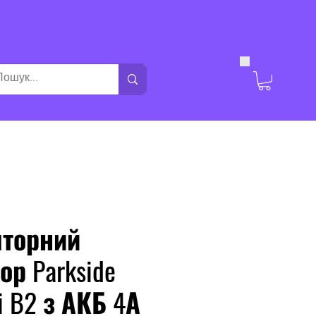
Увійти
торний
р Parkside
i B2 з АКБ 4А