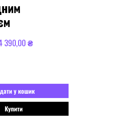
дним
єм
Звичайна
За
4 390,00 ₴
ціна
розпродажем
дати у кошик
Купити