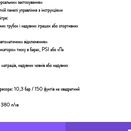
ерсальним застосуванням
ткій панелі управління з інструкціями
ітря:
них трубок і надувних іграшок або спортивних
автоматичним відключенням
дикатором тиску в барах, PSI або кПа
 матраців, надувних човнів або надувних
есора: 10,3 бар / 150 фунтів на квадратний
о 380 л/хв