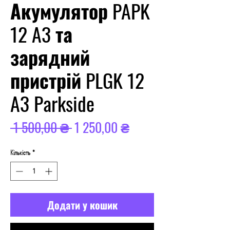
Акумулятор PAPK
12 A3 та
зарядний
пристрій PLGK 12
A3 Parkside
Звичайна
За
 1 500,00 ₴ 
1 250,00 ₴
ціна
розпродажем
Кількість
*
Додати у кошик