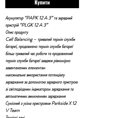
Купити
Акумулятор “PAPK 12 A 3” та зарядний
пристрій “PLGK 12 A 3”
Опис продукту
Cell Balancing – тривалий термін служби
батареї, продовжено термін служби батареї
більш тривалий час роботи та продовжений
термін служби батареї завдяки рівномірно
завантаженим елементам
максимальне використання потенціалу
заряджання за допомогою зарядного пристрою
зі світлодіодним індикатором заряджання та
автоматичним вимкненням заряджання
Сумісний з усіма пристроями Parkside X 12
V Team
Технічні дані