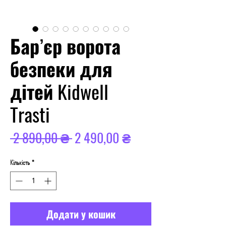
Бар’єр ворота
безпеки для
дітей Kidwell
Trasti
Звичайна
За
 2 890,00 ₴ 
2 490,00 ₴
ціна
розпродажем
Кількість
*
Додати у кошик