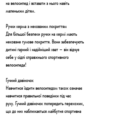
на велосипед і вставати з нього навіть
маленьким дітям.
Ручки керма з нековзним покриттям
Для більшої безпеки ручки на кермі мають
нековзне гумове покриття. Вони забезпечують
дитині гарний і надійніший хват – він відчує
себе у сідлі справжнього спортивного
велосипеда!
Гучний дзвіночок
Навчитися їздити велосипедом також означає
навчитися правильної поведінки під час
руху. Гучний дзвіночок попередить перехожих,
що до них наближається майбутня спортивна
зірка.
Технічні характеристики