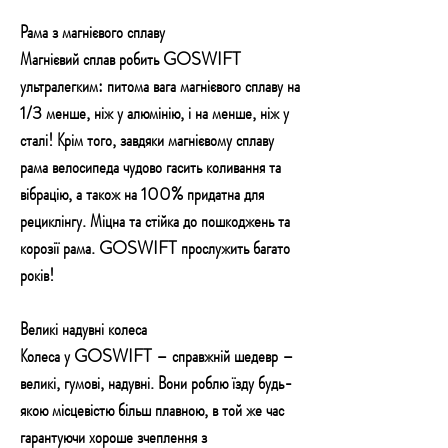
Рама з магнієвого сплаву
Магнієвий сплав робить GOSWIFT
ультралегким: питома вага магнієвого сплаву на
1/3 менше, ніж у алюмінію, і на менше, ніж у
сталі! Крім того, завдяки магнієвому сплаву
рама велосипеда чудово гасить коливання та
вібрацію, а також на 100% придатна для
рециклінгу. Міцна та стійка до пошкоджень та
корозії рама. GOSWIFT прослужить багато
років!
Великі надувні колеса
Колеса у GOSWIFT – справжній шедевр –
великі, гумові, надувні. Вони роблю їзду будь-
якою місцевістю більш плавною, в той же час
гарантуючи хороше зчеплення з