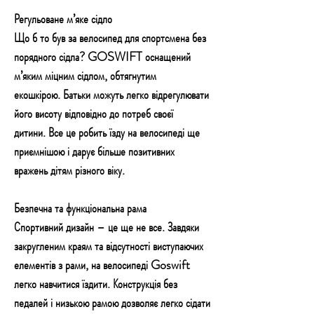
Регульоване м’яке сідло
Що б то був за велосипед для спортсмена без
порядного сідла? GOSWIFT оснащений
м’яким міцним сідлом, обтягнутим
екошкірою. Батьки можуть легко відрегулювати
його висоту відповідно до потреб своєї
дитини. Все це робить їзду на велосипеді ще
приємнішою і дарує більше позитивних
вражень дітям різного віку.
Безпечна та функціональна рама
Спортивний дизайн – це ще не все. Завдяки
закругленим краям та відсутності виступаючих
елементів з рами, на велосипеді Goswift
легко навчитися їздити. Конструкція без
педалей і низькою рамою дозволяє легко сідати