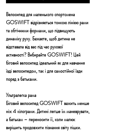
Велосипед для маленького спортсмена
GOSWIFT відрізняється тонкою лінією рами
та обтічними формами, що підвищують
динаміку руху. Бажаєте, щоб дитина не
відставала від вас під час рухової
активності? Вибирайте GOSWIFT! Цей
біговий велосипед ідеальний як для навчання
їзді велосипедом, так і для самостійної їзди
поряд з батьками.
Ультралегка рама
Біговий велосипед GOSWIFT важить менше
ніж 4 кілограми. Дитині легше їм маневрувати,
а батькам – переносити її, коли малюк
вирішить продовжити пізнання світу пішки.