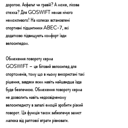
дорогою. Асфальт чи гравій? А може, лісова
стежка? Для GOSWIFT немає нічого
неможливого! На колесах встановлені
спортивні підшипники ABEC-7, які
додатково підвищують комфорт їзди
велосипедом.
Обмеження повороту керма
GOSWIFT – це біговий велосипед для
спортсменів, тому що в ньому використані такі
рішення, завдяки яким навіть найшвидша їзда
буде безпечною. Обмеження повороту керма
не дозволить навіть недосвідченому
велосипедисту в запалі емоцій зробити різкий
поворот. Ця функція також забезпечує захист
малюка від раптової втрати рівноваги.