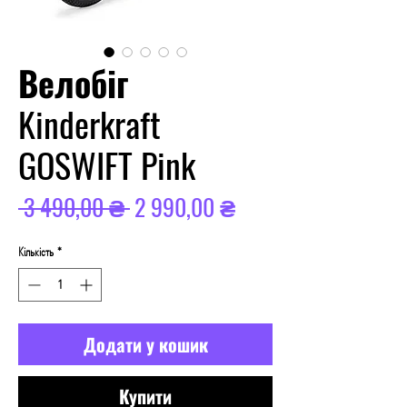
Велобіг
Kinderkraft
GOSWIFT Pink
Звичайна
За
 3 490,00 ₴ 
2 990,00 ₴
ціна
розпродажем
Кількість
*
Додати у кошик
Купити