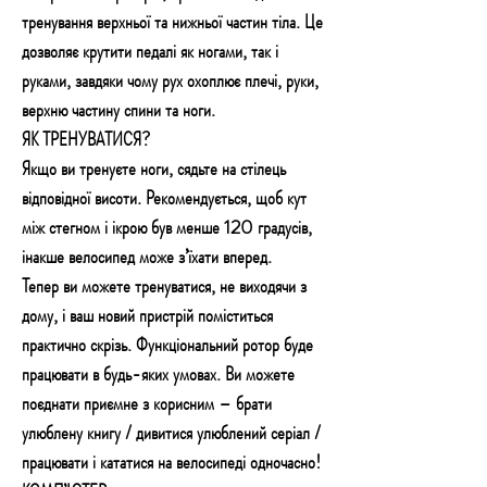
тренування верхньої та нижньої частин тіла. Це
дозволяє крутити педалі як ногами, так і
руками, завдяки чому рух охоплює плечі, руки,
верхню частину спини та ноги.
ЯК ТРЕНУВАТИСЯ?
Якщо ви тренуєте ноги, сядьте на стілець
відповідної висоти. Рекомендується, щоб кут
між стегном і ікрою був менше 120 градусів,
інакше велосипед може з’їхати вперед.
Тепер ви можете тренуватися, не виходячи з
дому, і ваш новий пристрій поміститься
практично скрізь. Функціональний ротор буде
працювати в будь-яких умовах. Ви можете
поєднати приємне з корисним – брати
улюблену книгу / дивитися улюблений серіал /
працювати і кататися на велосипеді одночасно!