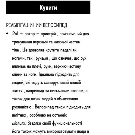
Купити
РЕАБІЛІТАЦІЙНИЙ ВЕЛОСИПЕД
2в1
– ротор – пристрій
, призначений для
тренування верхньої та нижньої частин
тіла
. Це дозволяє крутити
педалі як
ногами, так і руками
, що означає, що
рух
впливає на плечі, руки, верхню частину
спини та ноги.
Ідеально підходить
для
людей, які ведуть малорухливий спосіб
життя
, наприклад за письмовим столом, а
також
для літніх людей з обмеженою
рухливістю
. Велосипед також підходить
для
вагітних
, особливо на останніх
місяцях. Завдяки своїй функціональності
його також можуть використовувати люди в