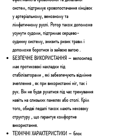
систем, підтримує кровопостачання кінцівок
у артеріальному, венозному та
лімфатичному руслі. Ротор також допоможе
усунути судоми, підтримає серцево-
судинну систему, знизить ризик травм і
допоможе боротися із зайвою вагою
.
БЕЗПЕЧНЕ ВИКОРИСТАННЯ
– велосипед
має протиковзкі накладки під
стабілізаторами
, які забезпечують відмінне
зчеплення
, як при використанні ніг, так і
рук. Він не буде рухатися під час тренування
навіть на слизьких панелях або столі. Крім
того, обидві
педалі також мають нековзку
структуру
, що гарантує комфортне
використання.
ТЕХНІЧНІ ХАРАКТЕРИСТИКИ
– блок