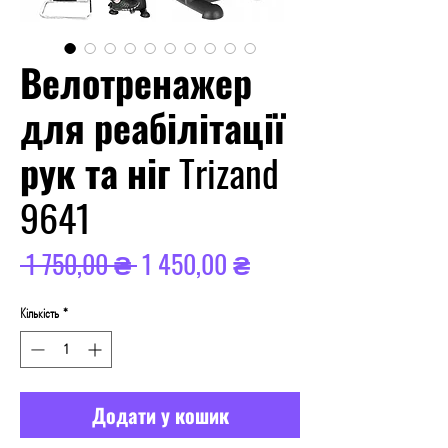
Велотренажер
для реабілітації
рук та ніг Trizand
9641
Звичайна
За
 1 750,00 ₴ 
1 450,00 ₴
ціна
розпродажем
Кількість
*
Додати у кошик