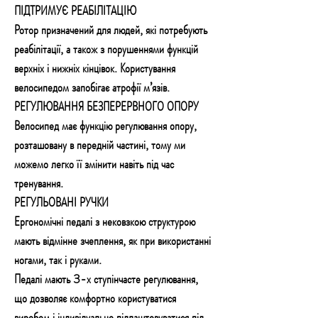
ПІДТРИМУЄ РЕАБІЛІТАЦІЮ
Ротор призначений для людей, які потребують
реабілітації, а також з порушеннями функцій
верхніх і нижніх кінцівок. Користування
велосипедом запобігає атрофії м’язів.
РЕГУЛЮВАННЯ БЕЗПЕРЕРВНОГО ОПОРУ
Велосипед має функцію регулювання опору,
розташовану в передній частині, тому ми
можемо легко її змінити навіть під час
тренування.
РЕГУЛЬОВАНІ РУЧКИ
Ергономічні педалі з нековзкою структурою
мають відмінне зчеплення, як при використанні
ногами, так і руками.
Педалі мають 3-х ступінчасте регулювання,
що дозволяє комфортно користуватися
виробом і індивідуально підлаштовуватися під