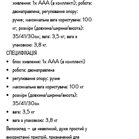
живлення: 1x AAA (в комплекті); робота:
двонаправлена; регулювання опору:
ручне; максимальна вага користувача: 100
кг; розміри (довжина/ширина/висота):
35/41/30см; вага: 3,5 кг; вага з
упаковкою: 3,8 кг.
СПЕЦИФІКАЦІЯ
блок живлення: 1x AAA (в комплекті)
робота: двонаправлена
регулювання опору: ручне
максимальна вага користувача: 100 кг
розміри (довжина/ширина/висота):
35/41/30см
вага: 3,5 кг
вага з упаковкою: 3,8 кг
Велосипед – це невеликий, дуже простий у
використанні пристрій, призначений для