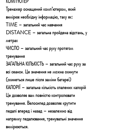
КОМП’ЮТЕР
Тренажер оснащений комп’ютером, який
вимірює необхідну інформацію, таку як:
TIME
– загальний час навчання
DISTANCE
– загальна пройдена відстань, у
метрах
ЧИСЛО
– загальний час руху протягом
тренування
ЗАГАЛЬНА КІЛЬКІСТЬ
– загальний час руху за
всі сеанси. Це значення не можна скинути
(скинеться лише після заміни батареї)
КАЛОРІЇ
– загальна кількість спалених калорій
Це дозволяє вам повністю контролювати
тренування.
Велосипед дозволяє крутити
педалі вперед і назад – незалежно від
напрямку педалювання, тренувальні значення
вимірюються.