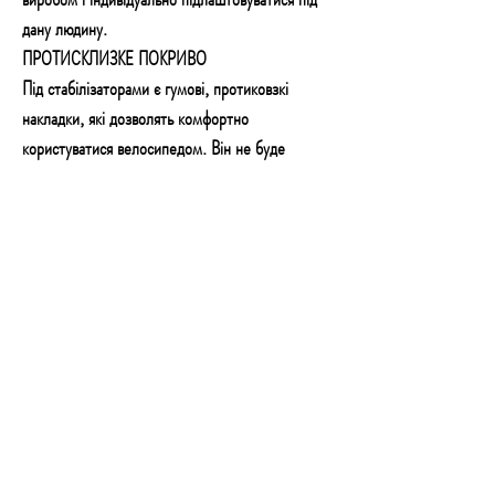
дану людину.
ПРОТИСКЛИЗКЕ ПОКРИВО
Під стабілізаторами є гумові, протиковзкі
накладки, які дозволять комфортно
користуватися велосипедом. Він не буде
рухатися під час тренування навіть на слизьких
панелях або столі.
ПЕРЕВАГИ КОРИСТУВАННЯ ВЕЛОСИПЕДОМ
вправи можна виконувати в положенні
сидячи, працюючи руками або ногами –
тому ви також можете займатися в
інвалідному візку
запобігає атрофії м’язів
підвищення ефективності кровоносної та
дихальної системи
підтримує кровопостачання кінцівок в