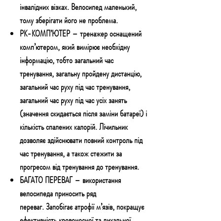
інвалідних візках. Велосипед маленький,
тому зберігати його не проблема.
РК-КОМП’ЮТЕР
– тренажер
оснащений
комп’ютером, який вимірює необхідну
інформацію, тобто загальний час
тренування, загальну пройдену дистанцію,
загальний час руху під час тренування,
загальний час руху під час усіх занять
(значення скидається після заміни батареї) і
кількість спалених калорій.
Лічильник
дозволяє здійснювати повний контроль під
час тренування, а також стежити за
прогресом від тренування до тренування.
БАГАТО ПЕРЕВАГ
– використання
велосипеда приносить ряд
переваг.
Запобігає атрофії м’язів, покращує
ефективність кровоносної та дихальної