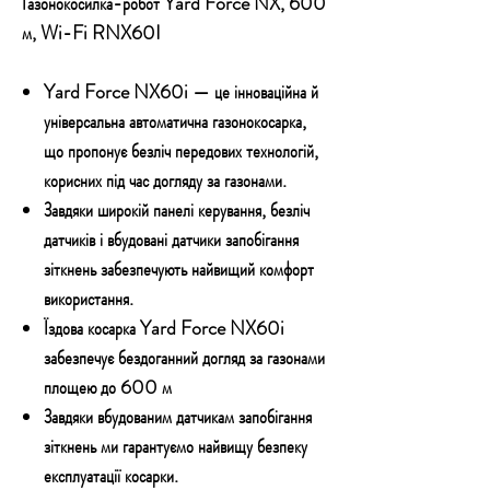
Газонокосилка-робот Yard Force NX, 600
м, Wi-Fi RNX60I
Yard Force NX60i — це інноваційна й
універсальна автоматична газонокосарка,
що пропонує безліч передових технологій,
корисних під час догляду за газонами.
Завдяки широкій панелі керування, безліч
датчиків і вбудовані датчики запобігання
зіткнень забезпечують найвищий комфорт
використання.
Їздова косарка Yard Force NX60i
забезпечує бездоганний догляд за газонами
площею до 600 м
Завдяки вбудованим датчикам запобігання
зіткнень ми гарантуємо найвищу безпеку
експлуатації косарки.