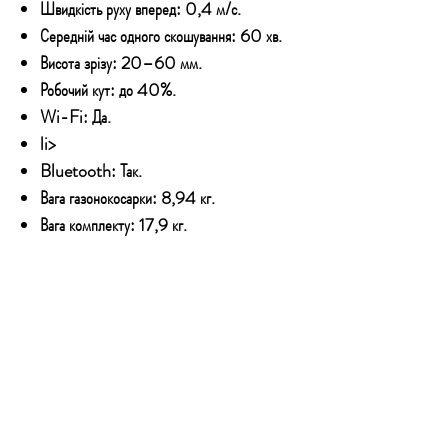
Швидкість руху вперед: 0,4 м/с.
Середній час одного скошування: 60 хв.
Висота зрізу: 20–60 мм.
Робочий кут: до 40%.
Wi-Fi: Да.
li>
Bluetooth: Так.
Вага газонокосарки: 8,94 кг.
Вага комплекту: 17,9 кг.
Комплект містить:
Зарядна станція з блоком живлення
Набір із 6 ножів із гвинтами
120 м бордюрного дроту
150 монтажних штифтів
3 роз’єми для обмежувального дроту