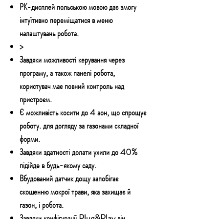
РК-дисплей польською мовою дає змогу
інтуїтивно переміщатися в меню
налаштувань робота.
>
Завдяки можливості керування через
програму, а також панелі робота,
користувач має повний контроль над
пристроєм.
Є можливість косити до 4 зон, що спрощує
роботу. для догляду за газонами складної
форми.
Завдяки здатності долати ухили до 40%
підійде в будь-якому саду.
Вбудований датчик дощу запобігає
скошенню мокрої трави, яка захищає й
газон, і робота.
Завдяки конфігурації Plug&Play він