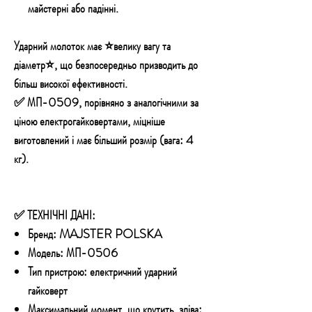
майстерні або падінні.
Ударний молоток має ⭐велику вагу та
діаметр⭐, що безпосередньо призводить до
більш високої ефективності.
✅ МП-0509, порівняно з аналогічними за
ціною електрогайковертами, міцніше
виготовлений і має більший розмір (вага: 4
кг).
✅ ТЕХНІЧНІ ДАНІ:
Бренд: MAJSTER POLSKA
Модель: МП-0506
Тип пристрою: електричний ударний
гайковерт
Максимальний момент, що крутить, зліва: