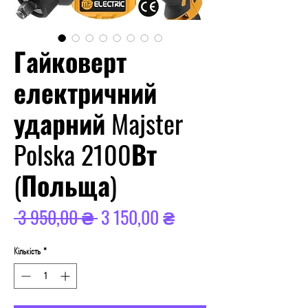
Гайковерт
електричний
ударний Majster
Polska 2100Вт
(Польща)
Звичайна
За
 3 950,00 ₴ 
3 150,00 ₴
ціна
розпродажем
Кількість
*