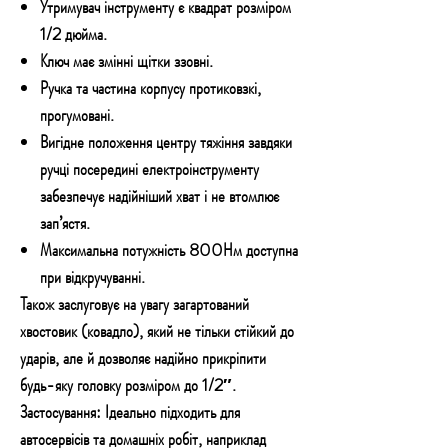
Утримувач інструменту є квадрат розміром
1/2 дюйма.
Ключ має змінні щітки ззовні.
Ручка та частина корпусу протиковзкі,
прогумовані.
Вигідне положення центру тяжіння завдяки
ручці посередині електроінструменту
забезпечує надійніший хват і не втомлює
зап’ястя.
Максимальна потужність 800Нм доступна
при відкручуванні.
Також заслуговує на увагу загартований
хвостовик (ковадло)
, який не тільки стійкий до
ударів, але й дозволяє надійно прикріпити
будь-яку головку розміром до 1/2″.
Застосування:
Ідеально підходить для
автосервісів та домашніх робіт, наприклад