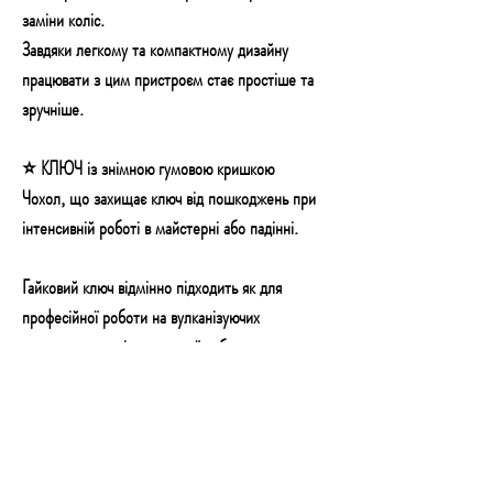
заміни коліс.
Завдяки легкому та компактному дизайну
працювати з цим пристроєм стає простіше та
зручніше.
⭐ КЛЮЧ із знімною гумовою кришкою
Чохол, що захищає ключ від пошкоджень при
інтенсивній роботі в майстерні або падінні.
Гайковий ключ відмінно підходить як
для
професійної роботи на вулканізуючих
установках, так і домашньої роботи.
Він підходить
для ослаблення та затягування
колісних болтів
різних типів автомобілів.
Ключ виготовлений
із композитних
матеріалів,
що гарантує невелику маску (2 кг),