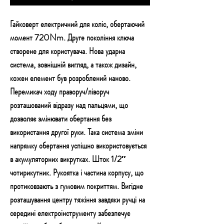
Гайковерт електричний для коліс, обертаючий
момент 720Nm. Друге покоління ключа
створене для користувача. Нова ударна
система, зовнішній вигляд, а також дизайн,
кожен елемент був розроблений наново.
Перемикач ходу праворуч/ліворуч
розташований відразу над пальцями, що
дозволяє змінювати обертання без
використання другої руки. Така система зміни
напрямку обертання успішно використовується
в акумуляторних викрутках. Шток 1/2″
чотирикутник. Рукоятка і частина корпусу, що
протиковзають з гумовим покриттям. Вигідне
розташування центру тяжіння завдяки ручці на
середині електроінструменту забезпечує