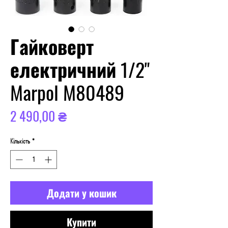
Гайковерт
електричний 1/2"
Marpol M80489
Ціна
2 490,00 ₴
Кількість
*
Додати у кошик
Купити