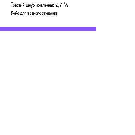
Товстий шнур живлення: 2,7 M
Кейс для транспортування
КОНТАКТИ
Email:
technoshopnv@gmail.com
Тел:
+380 73 777 50 54
Адреса: Залізничне шосе 57, м.Київ,
01103
Графік роботи:
8:00 до 22:00 - без вихідних