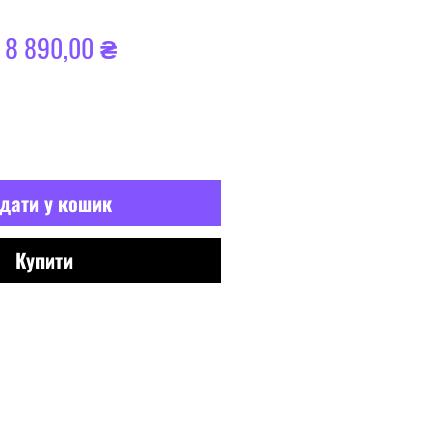
Звичайна
За
8 890,00 ₴
ціна
розпродажем
дати у кошик
Купити