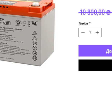
 10 890,00 ₴ 
Кількість
*
До