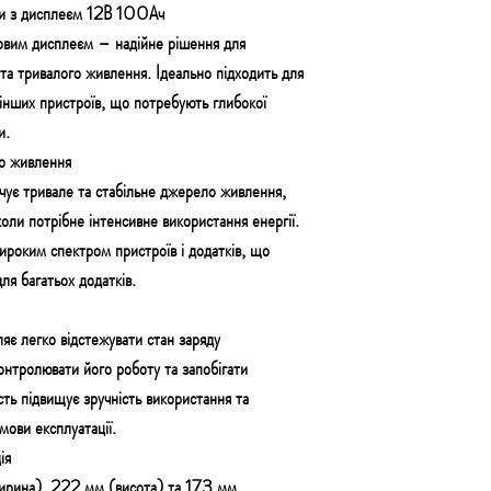
дки з дисплеєм 12В 100Ач
овим дисплеєм – надійне рішення для
 та тривалого живлення. Ідеально підходить для
 інших пристроїв, що потребують глибокої
и.
ло живлення
ує тривале та стабільне джерело живлення,
коли потрібне інтенсивне використання енергії.
широким спектром пристроїв і додатків, що
ля багатьох додатків.
є легко відстежувати стан заряду
онтролювати його роботу та запобігати
сть підвищує зручність використання та
мови експлуатації.
ія
ирина), 222 мм (висота) та 173 мм