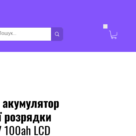
Увійти
 акумулятор
ї розрядки
V 100ah LCD