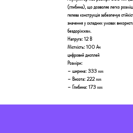
(глибина), що дозволяє легко розміщ
гелева конструкція забезпечує стійкіс
значення у складних умовах використа
бездоріжжям.
Напруга: 12 В
Місткість: 100 Ач
цифровий дисплей
Розміри:
– ширина: 333 мм
– Висота: 222 мм
– Глибина: 173 мм