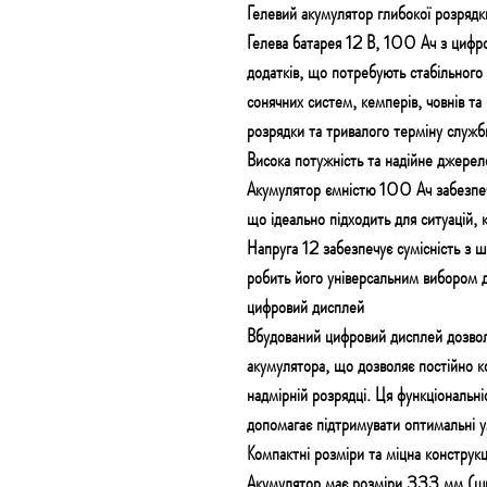
Гелевий акумулятор глибокої розря
Гелева батарея 12 В, 100 Ач з цифр
додатків, що потребують стабільного
сонячних систем, кемперів, човнів та
розрядки та тривалого терміну служб
Висока потужність та надійне джере
Акумулятор ємністю 100 Ач забезпеч
що ідеально підходить для ситуацій, 
Напруга 12 забезпечує сумісність з 
робить його універсальним вибором д
цифровий дисплей
Вбудований цифровий дисплей дозволя
акумулятора, що дозволяє постійно к
надмірній розрядці. Ця функціональні
допомагає підтримувати оптимальні у
Компактні розміри та міцна конструкц
Акумулятор має розміри 333 мм (ш