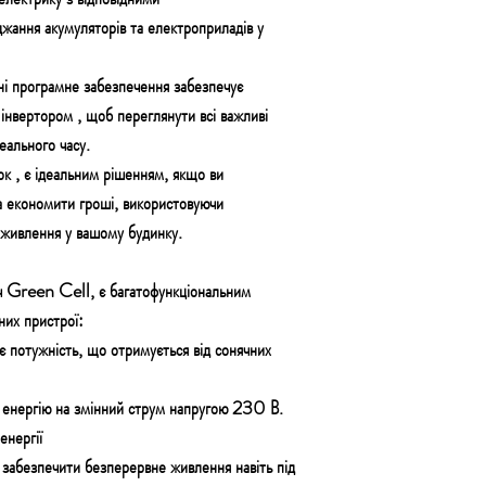
жання акумуляторів та електроприладів у
нні програмне забезпечення забезпечує
інвертором , щоб переглянути всі важливі
еального часу.
ок , є ідеальним рішенням, якщо ви
та економити гроші, використовуючи
 живлення у вашому будинку.
ч Green Cell, є багатофункціональним
них пристрої:
потужність, що отримується від сонячних
 енергію на змінний струм напругою 230 В.
енергії
 забезпечити безперервне живлення навіть під