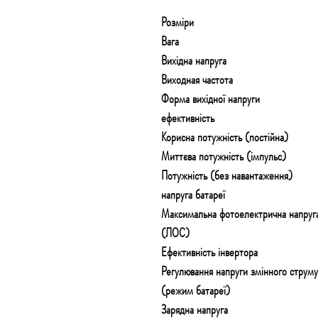
Розміри
Вага
Вихідна напруга
Виходная частота
Форма вихідної напруги
ефективність
Корисна потужність (постійна)
Миттєва потужність (імпульс)
Потужність (без навантаження)
напруга батареї
Максимальна фотоелектрична напруг
(ЛОС)
Ефективність інвертора
Регулювання напруги змінного струму
(режим батареї)
Зарядна напруга