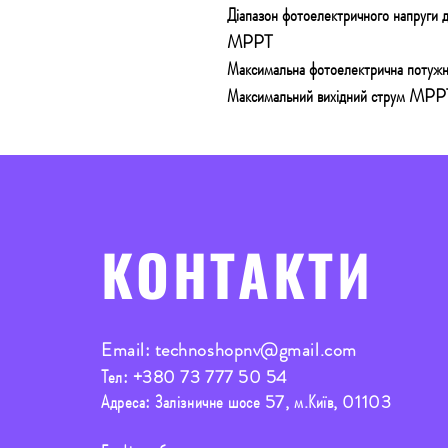
Діапазон фотоелектричного напруги 
MPPT
Максимальна фотоелектрична потужн
Максимальний вихідний струм MPP
КОНТАКТИ
Email:
technoshopnv@gmail.com
Тел:
+380 73 777 50 54
Адреса: Залізничне шосе 57, м.Київ, 01103