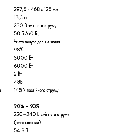
297,5 х 468 х 125 мм
13,3 кг
230 В змінного струму
50 Гц/60 Гц
Чиста синусоїдальна хвиля
98%
3000 Вт
6000 Вт
2 Вт
48В
а
145 У постійного струму
90% – 93%
220–240 В змінного струму
(регульований)
54,8 В.