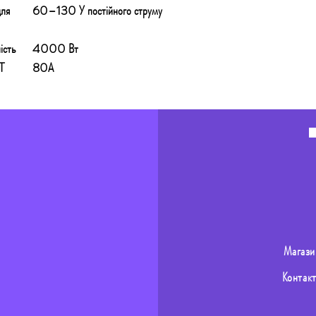
для
60–130 У постійного струму
ість
4000 Вт
T
80А
Магази
Контак