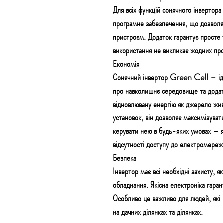
Для всіх функцій сонячного інвертор
програмне забезпечення, що дозволя
пристроєм. Додаток гарантує просте т
використання не викликає жодних пр
Економія
Сонячний інвертор Green Cell – іде
про навколишнє середовище та додат
відновлювану енергію як джерело жив
установок, він дозволяє максимізуват
керувати нею в будь-яких умовах – як
відсутності доступу до електромережі
Безпека
Інвертор має всі необхідні захисту, 
обладнання. Якісна електроніка гара
Особливо це важливо для людей, які 
на дачних ділянках та ділянках.