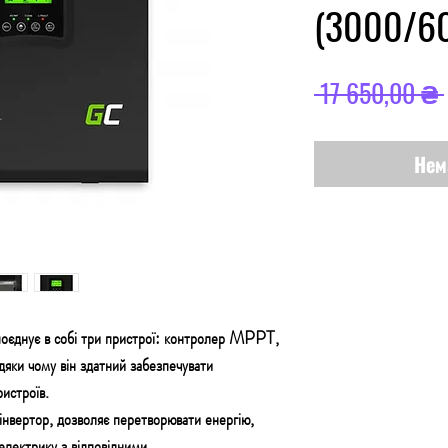
(3000/6
 17 650,00 ₴ 
Нем
оєднує в собі три пристрої: контролер MPPT,
дяки чому він здатний забезпечувати
истроїв.
нвертор, дозволяє перетворювати енергію,
 електрику з відповідними