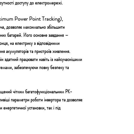
дсутності доступу до електромережі.
ximum Power Point Tracking),
ча, дозволяє максимально збільшити
чних батарей. Його основне завдання –
онця, на електрику з відповідними
ня акумуляторів та пристроїв живлення.
він здатний працювати навіть із найсучаснішими
емами, забезпечуючи повну безпеку та
щений чітким багатофункціональним РК-
ивіші параметри роботи інвертора та дозволяє
 енергетичної установки, так і під