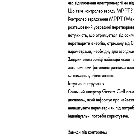
час відключення електроенергії чи ві
Що таке контролер заряду MPPT?
Контролер заряджання MPPT (Ma
розташований усередині перетворюва
потужність, що отримується від соня
перетворити енергію, отриману від С
параметрами, необхідну для заряджан
Завдяки електроніці найвищої якості 
автономними фотоелектричними сист
максимальну ефективність.
Інтуїтивне керування
Сонячний інвертор Green Cell осна
дисплеєм, який інформує про найважл
налаштувати параметри як під потреби
індивідуальні потреби користувача.
Завжди під контролем