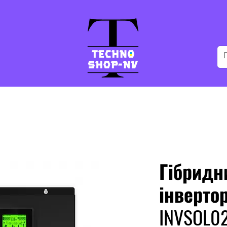
Гібридн
інвертор
INVSOL0