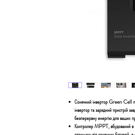
Сонячний інвертор Green Cell п
інвертор та зарядний пристрій зав
безперервну енергію для ваших пр
Контролер MPPT, вбудований в і
отриману від сонячних батарей, в