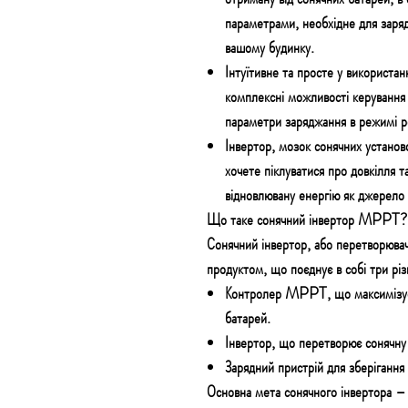
параметрами, необхідне для заряд
вашому будинку.
Інтуїтивне та просте у використа
комплексні можливості керування 
параметри заряджання в режимі р
Інвертор, мозок сонячних установ
хочете піклуватися про довкілля 
відновлювану енергію як джерело
Що таке сонячний інвертор MPPT?
Сонячний інвертор, або перетворюва
продуктом, що поєднує в собі три різ
Контролер MPPT, що максимізує 
батарей.
Інвертор, що перетворює сонячну
Зарядний пристрій для зберігання 
Основна мета сонячного інвертора –