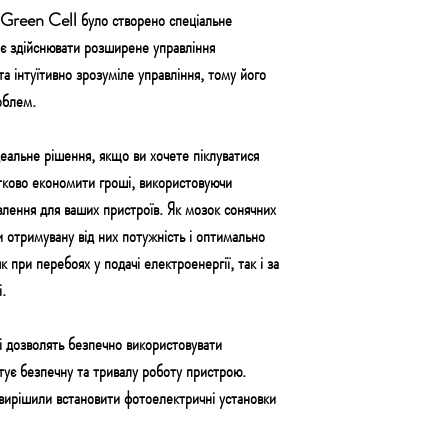
а Green Cell було створено спеціальне
є здійснювати розширене управління
а інтуїтивно зрозуміле управління, тому його
облем.
альне рішення, якщо ви хочете піклуватися
ково економити гроші, використовуючи
лення для ваших пристроїв. Як мозок сонячних
и отримувану від них потужність і оптимально
 при перебоях у подачі електроенергії, так і за
.
які дозволять безпечно використовувати
нтує безпечну та тривалу роботу пристрою.
вирішили встановити фотоелектричні установки