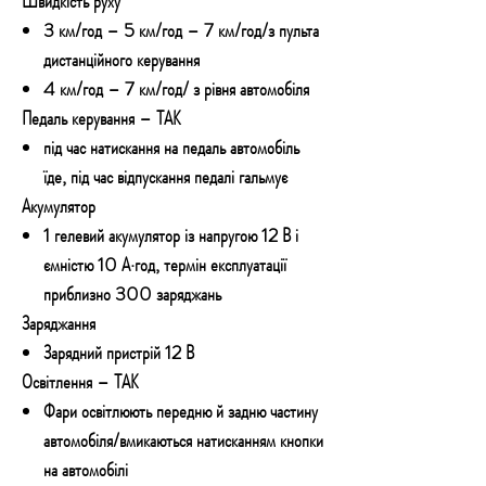
Швидкість руху
3 км/год – 5 км/год – 7 км/год/з пульта
дистанційного керування
4 км/год – 7 км/год/ з рівня автомобіля
Педаль керування – ТАК
під час натискання на педаль автомобіль
їде, під час відпускання педалі гальмує
Акумулятор
1 гелевий акумулятор із напругою 12 В і
ємністю 10 А·год, термін експлуатації
приблизно 300 заряджань
Заряджання
Зарядний пристрій 12 В
Освітлення – ТАК
Фари освітлюють передню й задню частину
автомобіля/вмикаються натисканням кнопки
на автомобілі