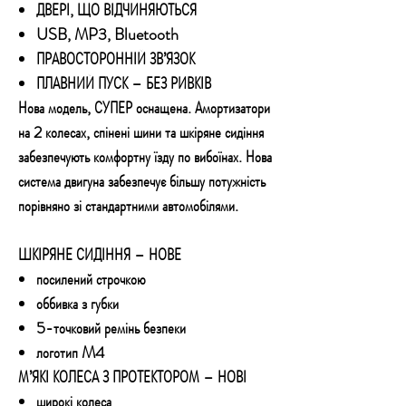
ДВЕРІ, ЩО ВІДЧИНЯЮТЬСЯ
USB, MP3, Bluetooth
ПРАВОСТОРОННІЙ ЗВ’ЯЗОК
ПЛАВНИЙ ПУСК – БЕЗ РИВКІВ
Нова модель, СУПЕР оснащена. Амортизатори
на 2 колесах, спінені шини та шкіряне сидіння
забезпечують комфортну їзду по вибоїнах. Нова
система двигуна забезпечує більшу потужність
порівняно зі стандартними автомобілями.
ШКІРЯНЕ СИДІННЯ – НОВЕ
посилений строчкою
оббивка з губки
5-точковий ремінь безпеки
логотип M4
М’ЯКІ КОЛЕСА З ПРОТЕКТОРОМ – НОВІ
широкі колеса