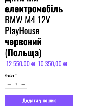
електромобіль
BMW M4 12V
PlayHouse
червоний
(Польща)
Звичайна
За
 12 550,00 ₴ 
10 350,00 ₴
ціна
розпродажем
Кількість
*
Додати у кошик