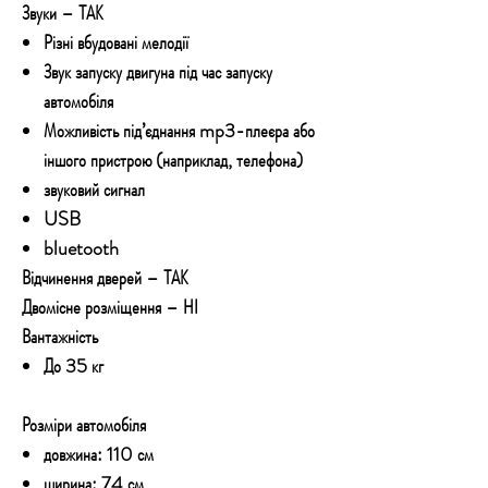
Звуки – ТАК
Різні вбудовані мелодії
Звук запуску двигуна під час запуску
автомобіля
Можливість під’єднання mp3-плеєра або
іншого пристрою (наприклад, телефона)
звуковий сигнал
USB
bluetooth
Відчинення дверей – ТАК
Двомісне розміщення – НІ
Вантажність
До 35 кг
Розміри автомобіля
довжина: 110 см
ширина: 74 см