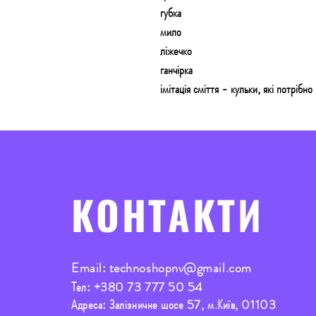
губка
мило
ліжечко
ганчірка
імітація сміття - кульки, які потрібн
КОНТАКТИ
Email:
technoshopnv@gmail.com
Тел:
+380 73 777 50 54
Адреса: Залізничне шосе 57, м.Київ, 01103