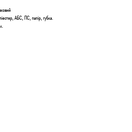
вковий
іестер, АБС, ПС, папір, губка.
м.