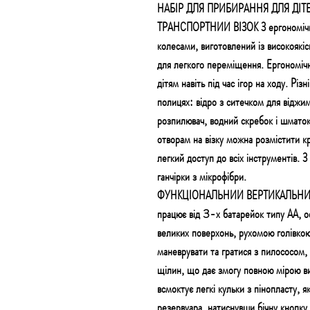
НАБІР ДЛЯ ПРИБИРАННЯ ДЛЯ ДІТЕ
ТРАНСПОРТНИЙ ВІЗОК З ергономічно
колесами, виготовлений із високоякі
для легкого переміщення. Ергономіч
дітям навіть під час ігор на ходу. Рі
полицях: відро з ситечком для віджи
розпилювач, водний скребок і шматок
отворам на візку можна розмістити кр
легкий доступ до всіх інструментів. З 
ганчірки з мікрофібри.
ФУНКЦІОНАЛЬНИЙ ВЕРТИКАЛЬНИЙ П
працює від 3-х батарейок типу АА, 
великих поверхонь, рухомою голівкою
маневрувати та гратися з пилососом, 
щілин, що дає змогу повною мірою ви
всмоктує легкі кульки з пінопласту, 
резервуара, натиснувши бічну кнопку