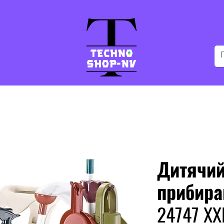
Дитячий
прибиран
24747 XX