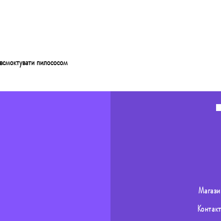
о всмоктувати пилососом
Магази
Контак