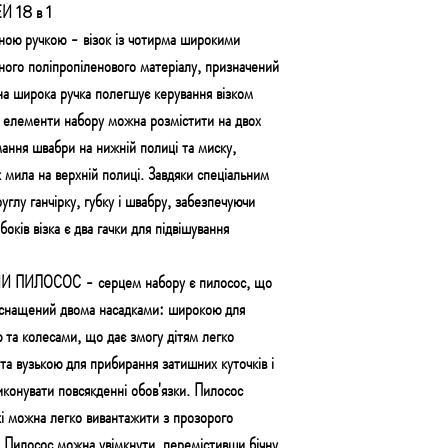
Й 18 в 1
ю ручкою - візок із чотирма широкими
сного поліпропіленового матеріалу, призначений
на широка ручка полегшує керування візком
зні елементи набору можна розмістити на двох
мання швабри на нижній полиці та миску,
 мила на верхній полиці. Завдяки спеціальним
углу ганчірку, губку і швабру, забезпечуючи
боків візка є два гачки для підвішування
ИЛОСОС - серцем набору є пилосос, що
оснащений двома насадками: широкою для
 та колесами, що дає змогу дітям легко
та вузькою для прибирання затишних куточків і
конувати повсякденні обов'язки. Пилосос
які можна легко вивантажити з прозорого
. Пилосос можна увімкнути, перемістивши бічну