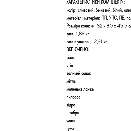
ХАРАКТЕРИСТИКИ КОМПЛЕКТУ:
колір: сливовий, бежевий, білий, оли
матеріал: матеріал: ПП, УПС, ПЕ, пол
Розміри коляски: 32 х 30 х 45,5 с
вага: 1,83 кг
вага в упаковці: 2,31 кг
ВКЛЮЧЕНО:
візок
стіл
великий совок
мітла
маленька ложка
пилосос
відро
швабра
чаша
гума