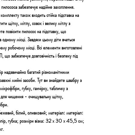
ка пилососа забезпечує надійне захоплення.
мплекту також входить стійка підставка на
ити щітку, мітлу, совок і велику мітлу з
е повісити пилосос на підставку, що
в одному місці. Завдяки цьому діти вчаться
оєму робочому місці. Всі елементи виготовлені
П, що забезпечує довговічність і безпеку під
 надзвичайно багатий різноманітними
правжні мийні засоби. Тут ви знайдете швабру з
мікрофібри, губку, ганчірку, табличку з
и для чищення - очищувальну щітку,
офібри.
жевий, білий, оливковий; матеріал: матеріал:
пір, губка; розміри візка: 32 х 30 х 45,5 см;
кг.