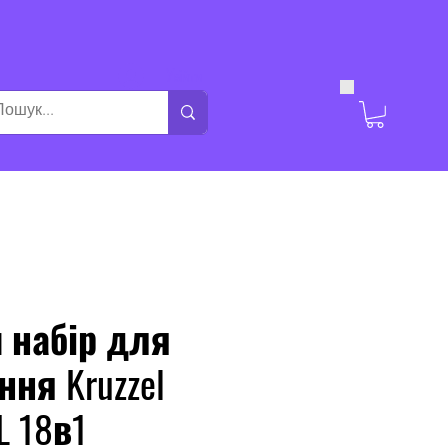
Увійти
 набір для
ня Kruzzel
L 18в1