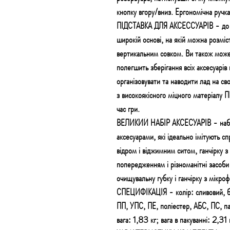
кнопку вгору/вниз. Ергономічна руч
ПІДСТАВКА ДЛЯ АКСЕССУАРІВ - до ко
широкій основі, на якій можна розміст
вертикальним совком. Ви також может
полегшить зберігання всіх аксесуарів 
організовувати та наводити лад на св
з високоякісного міцного матеріалу П
час гри.
ВЕЛИКИЙ НАБІР АКСЕСУАРІВ - набір
аксесуарами, які ідеально імітують с
відром і віджимним ситом, ганчірку з 
попередженням і різноманітні засоб
очищувальну губку і ганчірку з мікр
СПЕЦИФІКАЦІЯ - колір: сливовий, бе
ПП, УПС, ПЕ, поліестер, АБС, ПС, па
вага: 1,83 кг; вага в пакуванні: 2,31 