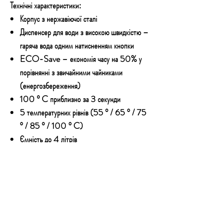
Технічні характеристики:
Корпус з нержавіючої сталі
Диспенсер для води з високою швидкістю –
гаряча вода одним натисненням кнопки
ECO-Save – економія часу на 50% у
порівнянні з звичайними чайниками
(енергозбереження)
100 ° C приблизно за 3 секунди
5 температурних рівнів (55 ° / 65 ° / 75
° / 85 ° / 100 ° C)
Ємність до 4 літрів
Індикатор рівня води (горить синім)
Регульована кількість води 100 мл / 200
мл / 300 мл / 400 мл / 500 мл /
безперервно
Світлодіодний дисплей (з синьою
підсвіткою)