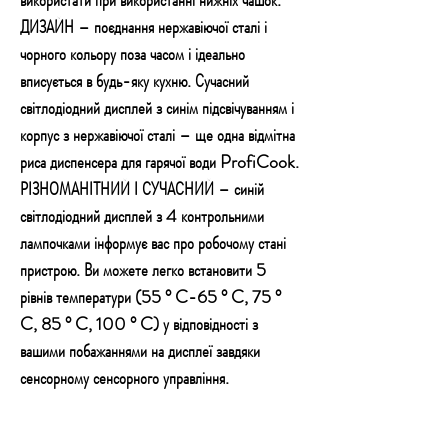
ДИЗАЙН – поєднання нержавіючої сталі і
чорного кольору поза часом і ідеально
вписується в будь-яку кухню. Сучасний
світлодіодний дисплей з синім підсвічуванням і
корпус з нержавіючої сталі – ще одна відмітна
риса диспенсера для гарячої води ProfiCook.
РІЗНОМАНІТНИЙ І СУЧАСНИЙ – синій
світлодіодний дисплей з 4 контрольними
лампочками інформує вас про робочому стані
пристрою. Ви можете легко встановити 5
рівнів температури (55 ° C-65 ° C, 75 °
C, 85 ° C, 100 ° C) у відповідності з
вашими побажаннями на дисплеї завдяки
сенсорному сенсорного управління.