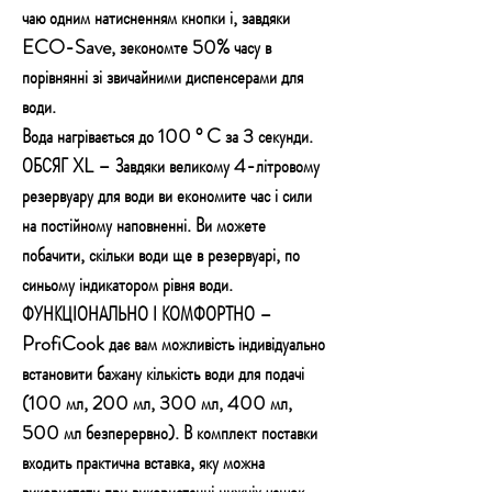
чаю одним натисненням кнопки і, завдяки
ECO-Save, зекономте 50% часу в
порівнянні зі звичайними диспенсерами для
води.
Вода нагрівається до 100 ° C за 3 секунди.
ОБСЯГ XL – Завдяки великому 4-літровому
резервуару для води ви економите час і сили
на постійному наповненні. Ви можете
побачити, скільки води ще в резервуарі, по
синьому індикатором рівня води.
ФУНКЦІОНАЛЬНО І КОМФОРТНО –
ProfiCook дає вам можливість індивідуально
встановити бажану кількість води для подачі
(100 мл, 200 мл, 300 мл, 400 мл,
500 мл безперервно). В комплект поставки
входить практична вставка, яку можна
використати при використанні нижніх чашок.