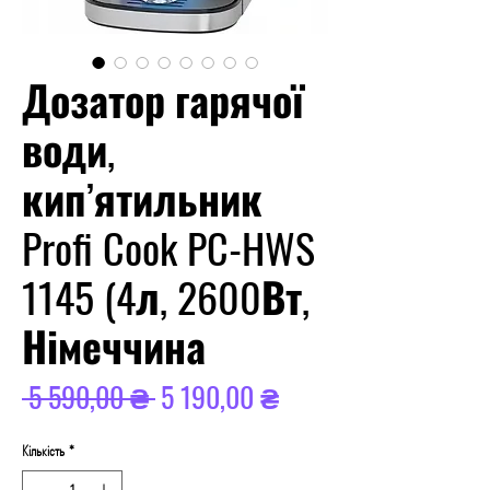
Дозатор гарячої
води,
кип’ятильник
Profi Cook PC-HWS
1145 (4л, 2600Вт,
Німеччина
Звичайна
За
 5 590,00 ₴ 
5 190,00 ₴
ціна
розпродажем
Кількість
*