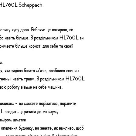
кою HL760L Scheppach
велику купу дров. Роблячи це сокирою, ви
або навіть більше. З роздільником HL760L ви
тримаєте більше користі для себе та своєї
я.
 яка задіює багато м'язів, особливо спини і
гнень і навіть травм. З роздільником HL760L
всю роботу візьме на себе машина.
ризиком - ви можете порізатися, поранити
 зводить ці ризики до мінімуму.
озміром шматки
опалення будинку, ви знаєте, як важливо, щоб