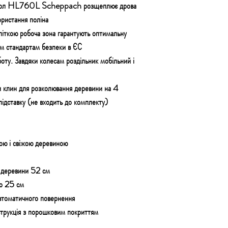
кол HL760L Scheppach розщеплює дрова
ористання поліна
літкою робоча зона
гарантують оптимальну
ним стандартам безпеки в ЄС
боту.
Завдяки колесам роздільник мобільний і
 клин для розколювання деревини на 4
підставку (не входить до комплекту)
ою і свіжою деревиною
 деревини 52 см
до 25 см
автоматичного повернення
струкція з порошковим покриттям