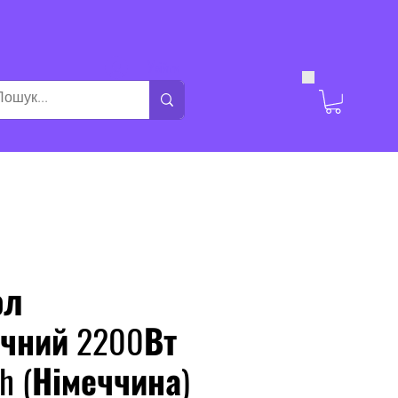
Увійти
ол
ічний 2200Вт
h (Німеччина)