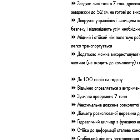
⏩
Завдяки силі тяги в 7 тонн
дрово
завдовжки до 52 см
на готові до вик
⏩
Дворучне управління і захищена к
безпеку і відповідають усім необхід
⏩
Міцний і стійкий ніж полегшує ро
легко транспортується
⏩
Додатково можна використовувати
частини (не входить до комплекту) і 
⏩ До 100 полін на годину
⏩ Відмінно справляється з витриман
⏩ Зусилля пресування 7 тонн
⏩ Максимальна довжина розколотої
⏩ Діаметр розколюваної деревини 
⏩ Гідравлічний циліндр з функцією 
⏩ Стійка до деформації сталева кон
⏩ Стабільний ніж для розколювання