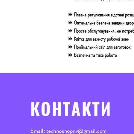
⏩ Плавне регулювання
відстані роз
⏩ Оптимальна безпека
завдяки дво
⏩ Просте обслуговування
, не потреб
⏩ Клітка для захисту робочої зони
⏩ Приймальний стіл для заготовок
⏩ Безпечна та тиха
робота
КОНТАКТИ
Email:
technoshopnv@gmail.com