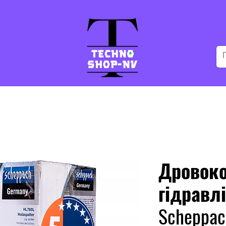
Дровок
гідравл
Scheppac