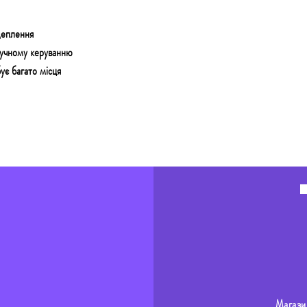
щеплення
ручному керуванню
ує багато місця
Магази