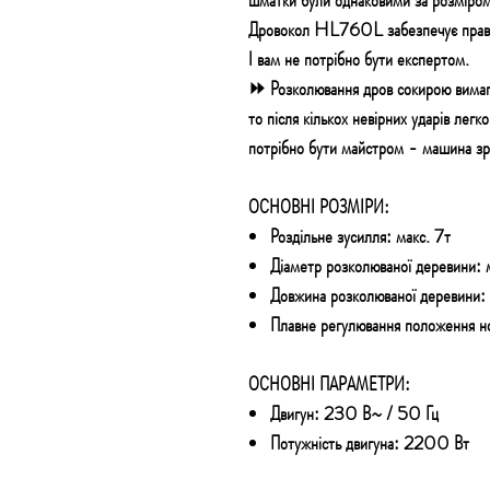
шматки були однаковими за розміром
Дровокол HL760L забезпечує правил
І вам не потрібно бути експертом.
⏩ Розколювання дров сокирою вимагає
то після кількох невірних ударів ле
потрібно бути майстром - машина зро
ОСНОВНІ РОЗМІРИ
:
Роздільне зусилля: макс. 7т
Діаметр розколюваної деревини:
Довжина розколюваної деревини
Плавне регулювання положення н
ОСНОВНІ ПАРАМЕТРИ:
Двигун:
230 В~ / 50 Гц
Потужність двигуна:
2200 Вт