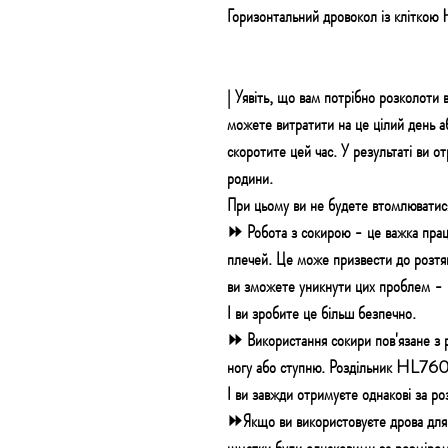
Горизонтальний дровокол із кліт
| Уявіть, що вам потрібно розколоти 
можете витратити на це цілий день 
скоротите цей час. У результаті ви о
родини.
При цьому ви не будете втомлюватис
⏩ Робота з сокирою - це важка праця,
плечей. Це може призвести до розтя
ви зможете уникнути цих проблем - 
І ви зробите це більш безпечно.
⏩ Використання сокири пов'язане з 
ногу або ступню. Роздільник HL760L
І ви завжди отримуєте однакові за р
⏩Якщо ви використовуєте дрова для 