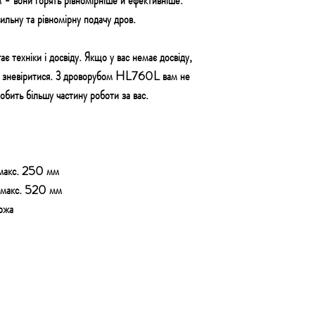
 - вони горять рівномірніше й ефективніше.
ьну та рівномірну подачу дров.
 техніки і досвіду. Якщо у вас немає досвіду,
гко зневіритися. З дроворубом HL760L вам не
бить більшу частину роботи за вас.
 макс. 250 мм
: макс. 520 мм
ожа