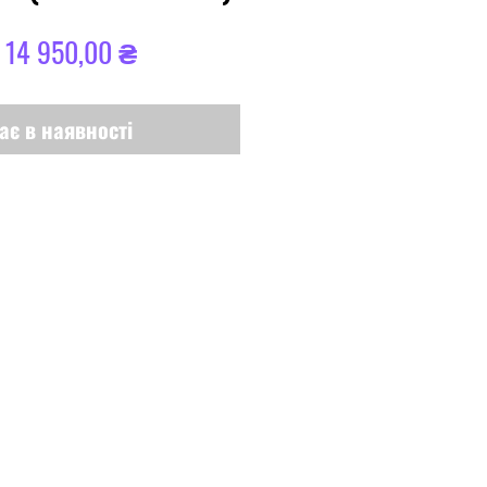
Звичайна
За
14 950,00 ₴
ціна
розпродажем
ає в наявності