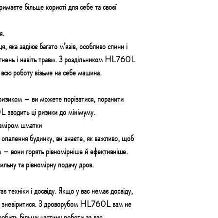
тримаєте більше користі для себе та своєї
я.
 яка задіює багато м’язів, особливо спини і
гнень і навіть травм. З роздільником HL760L
всю роботу візьме на себе машина.
ризиком – ви можете порізатися, поранити
 зводить ці ризики до мінімуму.
озміром шматки
опалення будинку, ви знаєте, як важливо, щоб
 – вони горять рівномірніше й ефективніше.
ьну та рівномірну подачу дров.
 техніки і досвіду. Якщо у вас немає досвіду,
гко зневіритися. З дроворубом HL760L вам не
бить більшу частину роботи за вас.