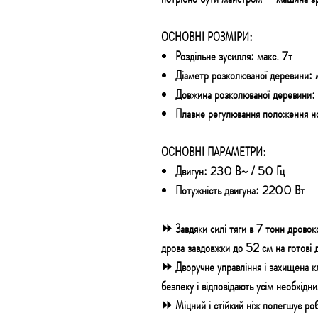
ОСНОВНІ РОЗМІРИ
:
Роздільне зусилля: макс. 7т
Діаметр розколюваної деревини:
Довжина розколюваної деревини
Плавне регулювання положення н
ОСНОВНІ ПАРАМЕТРИ:
Двигун:
230 В~ / 50 Гц
Потужність двигуна:
2200 Вт
⏩
Завдяки силі тяги в 7 тонн
дрово
дрова
завдовжки до 52 см
на готові 
⏩
Дворучне управління і захищена к
безпеку і відповідають усім необхід
⏩
Міцний і стійкий ніж полегшує ро