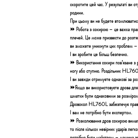
скоротите цей час. У результаті ви о
родини.
При цьому ви не будете втомлюватис
⏩ Робота з сокирою – це важка праця,
плечей. Це може призвести до розтя
ви зможете уникнути цих проблем – 
І ви зробите це більш безпечно.
⏩ Використання сокири пов’язане з 
ногу або ступню. Роздільник HL760L
І ви завжди отримуєте однакові за р
⏩Якщо ви використовуєте дрова для 
шматки були однаковими за розміром
Дровокол HL760L забезпечує правил
І вам не потрібно бути експертом.
⏩ Розколювання дров сокирою вимагає
то після кількох невірних ударів ле
потрібно бути майстром – машина зро