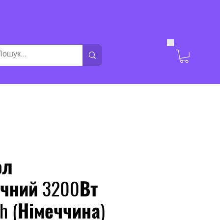
Увійти
ол
ічний 3200Вт
h (Німеччина)