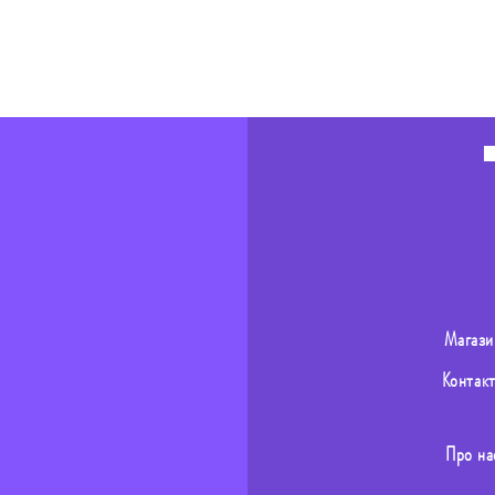
Магази
Контак
Про на