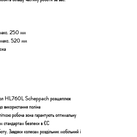
 макс. 250 мм
: макс. 520 мм
ожа
кол HL760L Scheppach розщеплює
до використання поліна
літкою робоча зона
гарантують оптимальну
ним стандартам безпеки в ЄС
боту.
Завдяки колесам роздільник мобільний і