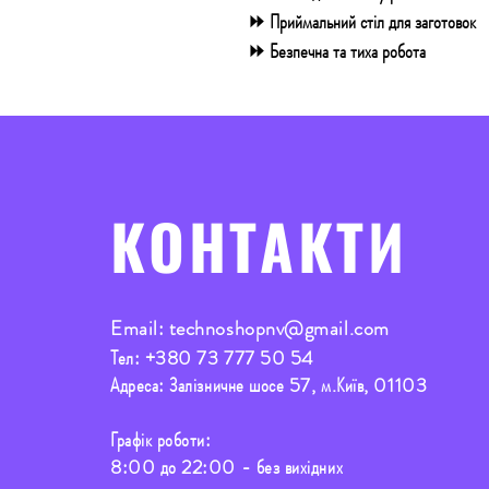
⏩ Приймальний стіл для заготовок
⏩ Безпечна та тиха
робота
КОНТАКТИ
Email:
technoshopnv@gmail.com
Тел:
+380 73 777 50 54
Адреса: Залізничне шосе 57, м.Київ, 01103
Графік роботи:
8:00 до 22:00 - без вихідних