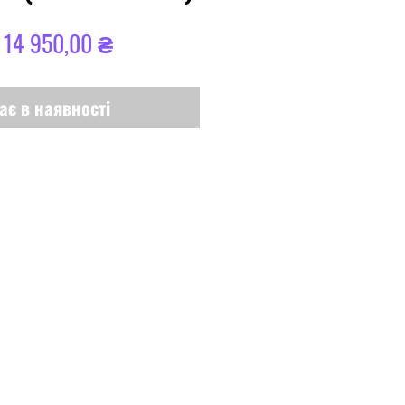
Звичайна
За
14 950,00 ₴
ціна
розпродажем
ає в наявності