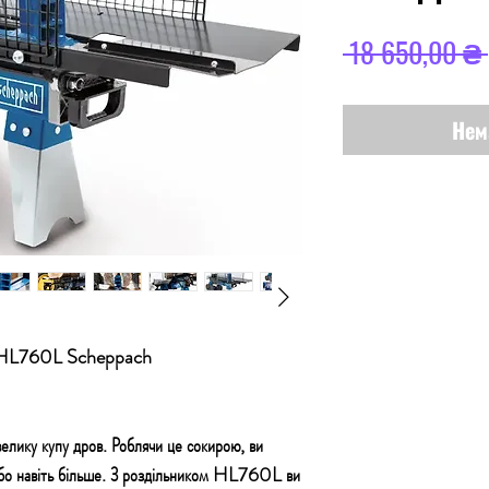
 18 650,00 ₴ 
Нем
кою HL760L Scheppach
велику купу дров. Роблячи це сокирою, ви
або навіть більше. З роздільником HL760L ви