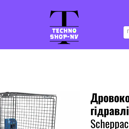
Дровок
гідравл
Scheppac