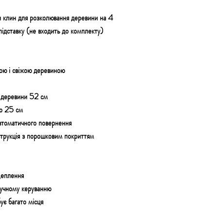
 клин для розколювання деревини на 4
підставку (не входить до комплекту)
ою і свіжою деревиною
 деревини 52 см
до 25 см
автоматичного повернення
струкція з порошковим покриттям
щеплення
ручному керуванню
ує багато місця