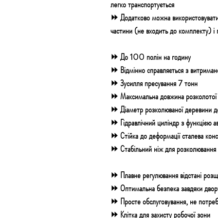
легко транспортується
⏩
Додатково можна використовувати
частини (не входить до комплекту) і 
⏩ До 100 полін на годину
⏩ Відмінно справляється з витриман
⏩ Зусилля пресування 7 тонн
⏩ Максимальна довжина розколотої
⏩ Діаметр розколюваної деревини 
⏩ Гідравлічний циліндр з функцією 
⏩ Стійка до деформації сталева кон
⏩ Стабільний ніж для розколювання
⏩ Плавне регулювання
відстані роз
⏩ Оптимальна безпека
завдяки дво
⏩ Просте обслуговування
, не потреб
⏩ Клітка для захисту робочої зони