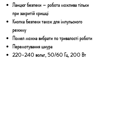
Ланцюг безпеки – робота можлива тільки
при закритій кришці
Кнопка безпеки також для імпульсного
режиму
Помел можна вибрати по тривалості роботи
Перемотування шнура
220-240 вольт, 50/60 Гц, 200 Вт
КОНТАКТИ
Email:
technoshopnv@gmail.com
Тел:
+380 73 777 50 54
Адреса: Залізничне шосе 57, м.Київ,
01103