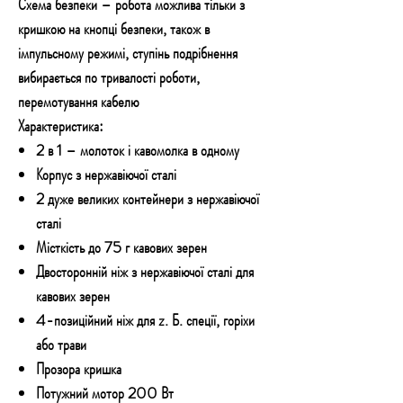
Схема безпеки – робота можлива тільки з
кришкою на кнопці безпеки, також в
імпульсному режимі, ступінь подрібнення
вибирається по тривалості роботи,
перемотування кабелю
Характеристика:
2 в 1 – молоток і кавомолка в одному
Корпус з нержавіючої сталі
2 дуже великих контейнери з нержавіючої
сталі
Місткість до 75 г кавових зерен
Двосторонній ніж з нержавіючої сталі для
кавових зерен
4-позиційний ніж для z. Б. спеції, горіхи
або трави
Прозора кришка
Потужний мотор 200 Вт