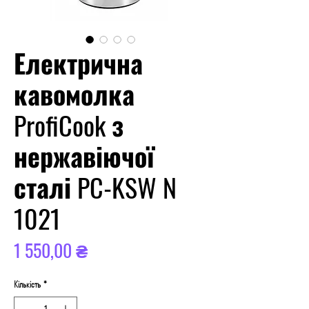
Електрична
кавомолка
ProfiCook з
нержавіючої
сталі PC-KSW N
1021
Ціна
1 550,00 ₴
Кількість
*