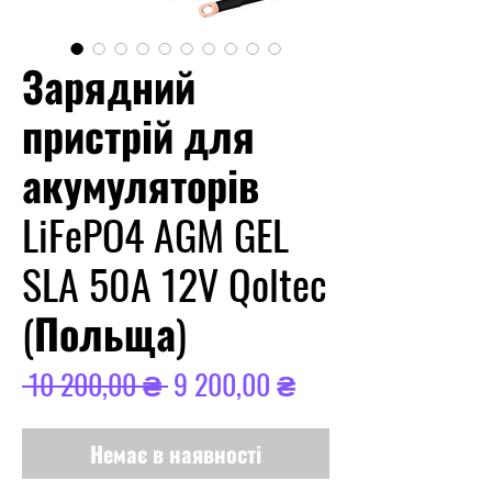
Зарядний
пристрій для
акумуляторів
LiFePO4 AGM GEL
SLA 50A 12V Qoltec
(Польща)
Звичайна
За
 10 200,00 ₴ 
9 200,00 ₴
ціна
розпродажем
Немає в наявності