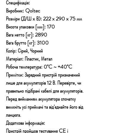
Специфікація:
Виробник: Qoltec
Розміри (Д/Ш x В): 222 x 290 x 75 мм
Висота упаковки [мм]: 170
Вага нетто [кг]: 2890
Вага брутто [кг]: 3100
Колір: Сірий, Чорний
Матеріал: Пластик, Метал
Робоча температура: 0˚C ~ +40˚C
Примітки: Зарядний пристрій призначений
лише для акумуляторів 12 В. Перевірте, чи
правильно підібрані кабелі для акумуляторів.
Перед вийманням акумулятора спочатку
вимкніть усі приймачі та від'єднайте його від
ланцюга.
Додаткова інформація:
Пристрій пройшов тестування CE і