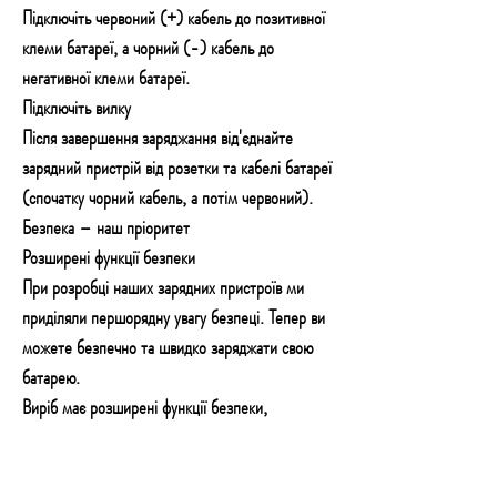
Підключіть червоний (+) кабель до позитивної
клеми батареї, а чорний (-) кабель до
негативної клеми батареї.
Підключіть вилку
Після завершення заряджання від'єднайте
зарядний пристрій від розетки та кабелі батареї
(спочатку чорний кабель, а потім червоний).
Безпека – наш пріоритет
Розширені функції безпеки
При розробці наших зарядних пристроїв ми
приділяли першорядну увагу безпеці. Тепер ви
можете безпечно та швидко заряджати свою
батарею.
Виріб має розширені функції безпеки,
включаючи захист від зворотної полярності,
захист від перенапруги та захист від перегріву,
і відповідає міжнародним стандартам. З метою