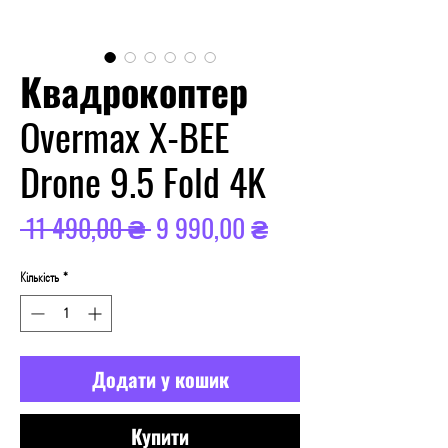
Квадрокоптер
Overmax X-BEE
Drone 9.5 Fold 4K
Звичайна
За
 11 490,00 ₴ 
9 990,00 ₴
ціна
розпродажем
Кількість
*
Додати у кошик
Купити