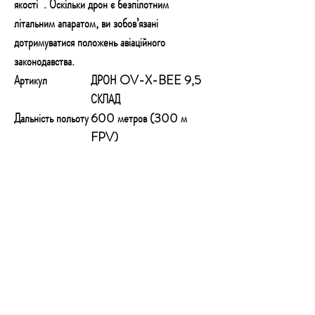
якості
. Оскільки дрон є безпілотним
літальним апаратом, ви зобов’язані
дотримуватися положень авіаційного
законодавства.
Артикул
ДРОН OV-X-BEE 9,5
СКЛАД
Дальність польоту
600 метров (300 м
FPV)
Час польоту
до 22 хв.
Вбудований
Так
акумулятор
Місткість батареї
1820 мАг, 7,6 В, літій-
полімерний акумулятор
Автоматичне
Так
калібрування
гіроскоп
6-осьовий
Акселерометр
Так