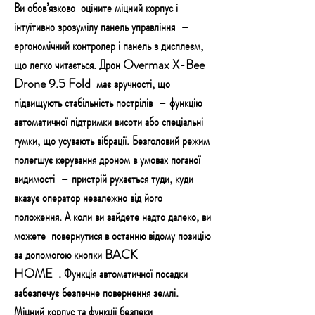
Ви обов’язково
оціните міцний корпус і
інтуїтивно зрозумілу панель управління
–
ергономічний контролер і панель з дисплеєм,
що легко читається. Дрон Overmax X-Bee
Drone 9.5 Fold
має зручності, що
підвищують стабільність пострілів
– функцію
автоматичної підтримки висоти або спеціальні
гумки, що усувають вібрації.
Безголовий режим
полегшує керування дроном в умовах поганої
видимості
– пристрій рухається туди, куди
вказує оператор незалежно від його
положення. А коли ви зайдете надто далеко, ви
можете
повернутися в останню відому позицію
за допомогою кнопки BACK
HOME
. Функція автоматичної посадки
забезпечує безпечне повернення землі.
Міцний корпус та функції безпеки