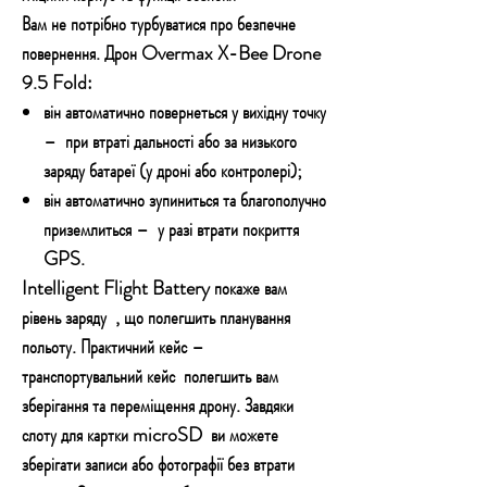
Вам не потрібно турбуватися про безпечне
повернення. Дрон Overmax X-Bee Drone
9.5 Fold:
він автоматично повернеться у вихідну точку
–
при втраті дальності або за низького
заряду батареї (у дроні або контролері);
він автоматично зупиниться та благополучно
приземлиться –
у разі втрати покриття
GPS.
Intelligent Flight Battery покаже вам
рівень заряду
, що полегшить планування
польоту.
Практичний кейс –
транспортувальний кейс
полегшить вам
зберігання та переміщення дрону. Завдяки
слоту для картки microSD
ви можете
зберігати записи або фотографії без втрати