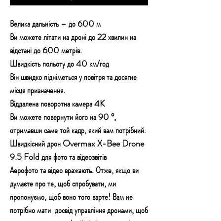
Велика дальність – до 600 м
Ви можете літати на дроні до 22 хвилин на
відстані до 600 метрів.
Швидкість польоту до 40 км/год
Він швидко підніметься у повітря та досягне
місця призначення.
Віддалена поворотна камера 4K
Ви можете повернути його на 90 °,
отримавши саме той кадр, який вам потрібний.
Швидкісний дрон Overmax X-Bee Drone
9.5 Fold для фото та відеозвітів
Аерофото та відео вражають. Отже, якщо ви
думаєте про те, щоб спробувати, ми
пропонуємо, щоб воно того варте! Вам не
потрібно мати
досвід управління дронами, щоб