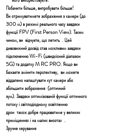
Побачити більше, випробувати більше!
Ви отримуватимете зображення з камери (до
300 м) в режимі реального часу завдяки
функції FPV (First Person View). Таким
чином, ви
відчуєте, що летить
. Цей
дивовижний досвід став можливим завдяки
підключенню Wi-Fi (швидкісний діапазон
5G) та додатку M RC PRO. Якщо ви
бажаєте змінити перспективу,
ви можете
віддалено налаштувати кут камери або
збільшити зображення
(оптичний
зум). Завдяки оптимізованій функції оптичного
потоку і світлодіодному освітленню
дрон
також добре працюватиме у великих
приміщеннях і на малих висотах
.
Зручне керування