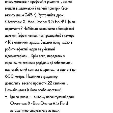
використовувати професійні рішення
, які ми
вклали в маленький і легкий пристрій (все
важить лише 245 г). Зустрічайте дрон
Overmax X-Bee Drone 9.5 Fold! Що ви
отримаєте? Найбільш важливими є безщіткові
двигуни (ефективніші, ніж традиційні) і камера
4K з оптичним зумом. Завдяки йому
можна
робити ефектні кадри та унікальні
відеоматеріали
. Крім того, передавач з
екраном та великим радіусом дії забезпечить
вам стабільний контакт із дроном на відстані до
600 метрів. Надійний акумулятор
дозволить
весело провести 22 хвилини
.
Познайомтеся із його особливостями!
Іди за мною –
в цьому налаштуванні дрон
Overmax X-Bee Drone 9.5 Fold
автоматично слідуватиме за вами,