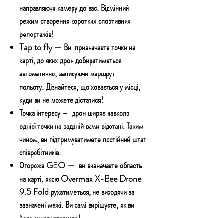
направляючи камеру до вас. Відмінний
режим створення коротких спортивних
репортажів!
Tap to fly — Ви
призначаєте точки на
карті, до яких дрон добиратиметься
автоматично, записуючи маршрут
польоту. Дізнайтеся, що ховається у місці,
куди ви не можете дістатися!
Точка інтересу –
дрон ширяє навколо
однієї точки на заданій вами відстані. Таким
чином, ви підтримуватимете постійний штат
співробітників.
Огорожа GEO —
ви визначаєте область
на карті, якою Overmax X-Bee Drone
9.5 Fold рухатиметься, не виходячи за
зазначені межі. Ви самі вирішуєте, як ви
його використовуєте!