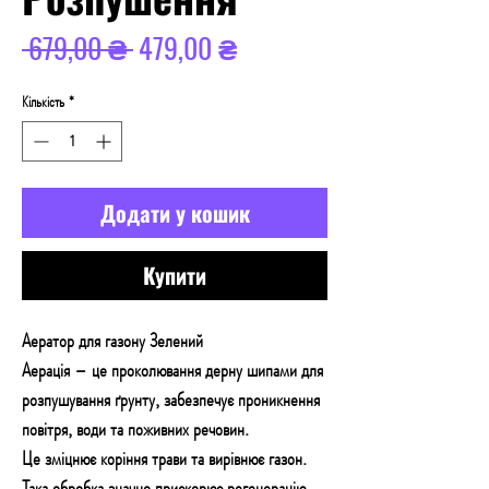
Звичайна
За
 679,00 ₴ 
479,00 ₴
ціна
розпродажем
Кількість
*
Додати у кошик
Купити
Аератор для газону Зелений
Аерація – це проколювання дерну шипами для
розпушування ґрунту, забезпечує проникнення
повітря, води та поживних речовин.
Це зміцнює коріння трави та вирівнює газон.
Така обробка значно прискорює регенерацію