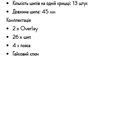
Кількість шипів на одній кришці: 13 штук
Довжина шипа: 45 мм
Комплектація
2 x Overlay
26 x шип
4 х пояса
Гайковий ключ
КОНТАКТИ
Email:
technoshopnv@gmail.com
Тел:
+380 73 777 50 54
Адреса: Залізничне шосе 57, м.Київ,
01103