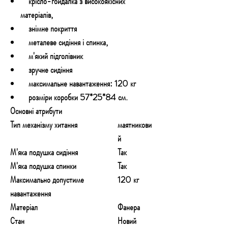
крісло-гойдалка з високоякісних
матеріалів,
знімне покриття
металеве сидіння і спинка,
м'який підголівник
зручне сидіння
максимальне навантаження: 120 кг
розміри коробки 57*25*84 см.
Основні атрибути
Тип механізму хитання
маятникови
й
М'яка подушка сидіння
Так
М'яка подушка спинки
Так
Максимально допустиме
120 кг
навантаження
Матеріал
Фанера
Стан
Новий