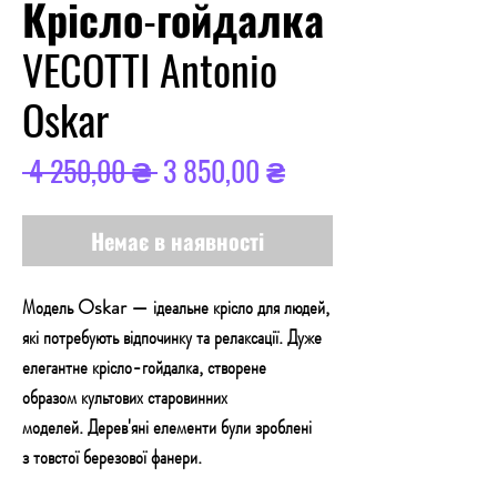
Крісло-гойдалка
VECOTTI Antonio
Oskar
Звичайна
За
 4 250,00 ₴ 
3 850,00 ₴
ціна
розпродажем
Немає в наявності
Модель Oskar — ідеальне крісло для людей,
які потребують відпочинку та релаксації. Дуже
елегантне крісло-гойдалка, створене
образом культових старовинних
моделей. Дерев'яні елементи були зроблені
з товстої березової фанери.