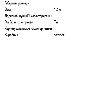
Габаритні розміри
Вага
12 кг
Додаткові функції і характеристики
Розбірна конструкція
Так
Користувальницькі характеристики
Виробник
vecotti
КОНТАКТИ
Email:
technoshopnv@gmail.com
Тел:
+380 73 777 50 54
Адреса: Залізничне шосе 57, м.Київ,
01103
Графік роботи: