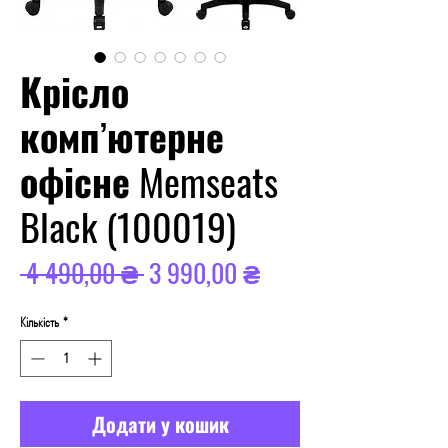
Крісло
комп’ютерне
офісне Memseats
Black (100019)
Звичайна
За
 4 490,00 ₴ 
3 990,00 ₴
ціна
розпродажем
Кількість
*
Додати у кошик