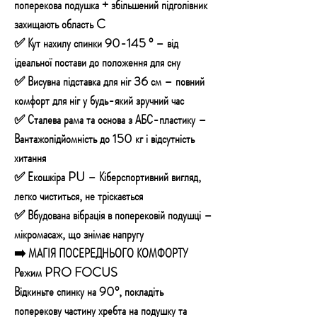
поперекова подушка + збільшений підголівник
захищають область C
✅ Кут нахилу спинки 90-145 ° – від
ідеальної постави до положення для сну
✅ Висувна підставка для ніг 36 см – повний
комфорт для ніг у будь-який зручний час
✅ Сталева рама та основа з АБС-пластику –
Вантажопідйомність до 150 кг і відсутність
хитання
✅ Екошкіра PU – Кіберспортивний вигляд,
легко чиститься, не тріскається
✅ Вбудована вібрація в поперековій подушці –
мікромасаж, що знімає напругу
➡️ МАГІЯ ПОСЕРЕДНЬОГО КОМФОРТУ
Режим PRO FOCUS
Відкиньте спинку на 90°, покладіть
поперекову частину хребта на подушку та