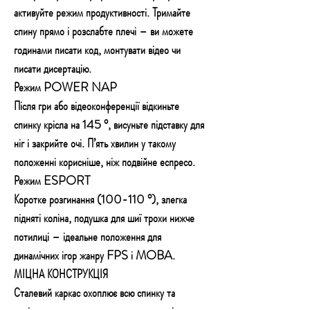
активуйте режим продуктивності. Тримайте
спину прямо і розслабте плечі – ви можете
годинами писати код, монтувати відео чи
писати дисертацію.
Режим POWER NAP
Після гри або відеоконференції відкиньте
спинку крісла на 145 °, висуньте підставку для
ніг і закрийте очі. П’ять хвилин у такому
положенні корисніше, ніж подвійне еспресо.
Режим ESPORT
Коротке розгинання (100-110 °), злегка
підняті коліна, подушка для шиї трохи нижче
потилиці – ідеальне положення для
динамічних ігор жанру FPS і MOBA.
МІЦНА КОНСТРУКЦІЯ
Сталевий каркас охоплює всю спинку та