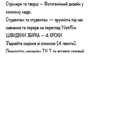
Стрімери та творці – Фотогенічний дизайн у
кожному кадрі.
Студентам та студентам — зручність під час
навчання та перерв на перегляд Netflix.
ШВИДКИЙ ЗБІРКА – 4 КРОКИ
З’єднайте сидіння зі спинкою (4 гвинти).
Прикрутіть механізм TILT та вставте газовий
балон.
Встановіть основу з колесами – клацання,
готове.
Одягніть подушки на еластичні ремені. Все це
займе трохи більше 25 хвилин.
ЧАСТО ЗАДАВАНІ ПИТАННЯ
Чи підійде крісло людині зростом 195 см?
Так, висока спинка та підголовник витримують
гравців зростанням до ~2 м.
Чи витримає підставка для ніг інтенсивне