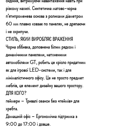
сидіння, витримуючи навантаження навіть при
різкому нахилі. Синтетична матово-чорна
п’ятипроменева основа з роликами діаметром
60 мм плавно ковзає по панелях, не дряпаючи
і не скрипучи.
СТИЛЬ, ЯКИЙ ВИРОБЛЯЄ ВРАЖЕННЯ
Чорна оббивка, доповнена білим рядком і
динамічними панелями, натхненими
автомобілями GT, робить це крісло придатним
як для ігрової LED-системи, так і для
мінімалістичного офісу. Це не просто предмет
меблів, це елемент дизайну вашого простору.
ДЛЯ КОГО?
геймери – Тривалі сеанси без «геймів» для
хребта.
Домашній офіс – Ергономічна підтримка з
9:00 до 17:00 і довше.