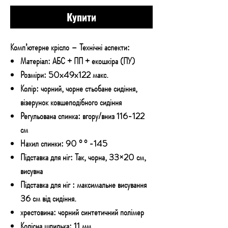
Купити
Комп’ютерне крісло – Технічні аспекти:
Матеріал: АБС + ПП + екошкіра (ПУ)
Розміри: 50x49x122 макс.
Колір: чорний, чорне стьобане сидіння,
візерунок ковшеподібного сидіння
Регульована спинка: вгору/вниз 116-122
см
Нахил спинки: 90 ° ° -145
Підставка для ніг: Так, чорна, 33×20 см,
висувна
Підставка для ніг : максимальне висування
36 см від сидіння.
хрестовина: чорний синтетичний полімер
Колісна шпилька: 11 мм