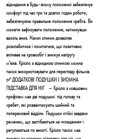
відкидання в будь-якому положенні забезпечує
комфорт під час гри та довгих годин роботи,
забезпечуючи правильне положення хребта. Ви
можете зафіксувати положення, натиснувши
важіль вниз. Нахил спинки дозволяє
розслабитися і похитатися, що позитивно
впливає на кровообіг і знижує напругу
м’язів. Крісло з відкидною спинкою можна
також використовувати для перегляду фільмів.
✅ ДОДАТКОВІ ПОДУШКИ І ЗЙОМНА
ПІДСТАВКА ДЛЯ НІГ – Крісло з ковшовим
профілем має дві подушки: під голову та
хребет, які розвантажують шийний та
поперековий відділи. Подушки стійкі завдяки
ременям, що застібаються на «клацання» і
регулюються по висоті. Крісло також має
висувну та складану підставку для ніг, що