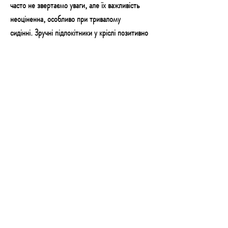
часто не звертаємо уваги, але їх важливість
неоціненна, особливо при тривалому
сидінні. Зручні підлокітники у кріслі позитивно
позначаються на нашому самопочутті та
комфорті, покращуючи поставу та знижуючи
м’язову напругу.
Крісла, оснащені правильно сконструйованими
підлокітниками, забезпечують достатню опору
для рук та ліктів, що забезпечує природне
положення тіла та знижує навантаження на
хребет. Це особливо важливо для людей, які
багато годин проводять за комп’ютером або в
офісній роботі. Завдяки цьому зручні
підлокітники у кріслі допомагають мінімізувати
наслідки тривалого сидіння та сприяють
збереженню здоров’я хребта.
Не чекайте і подбайте про своє здоров’я та