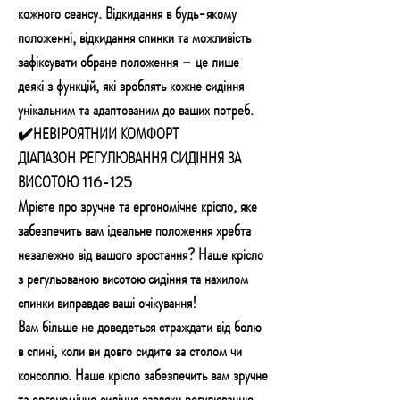
кожного сеансу. Відкидання в будь-якому
положенні, відкидання спинки та можливість
зафіксувати обране положення – це лише
деякі з функцій, які зроблять кожне сидіння
унікальним та адаптованим до ваших потреб.
✔️НЕВIРОЯТНИЙ КОМФОРТ
ДІАПАЗОН РЕГУЛЮВАННЯ СИДІННЯ ЗА
ВИСОТОЮ 116-125
Мрієте про зручне та ергономічне крісло, яке
забезпечить вам ідеальне положення хребта
незалежно від вашого зростання? Наше крісло
з регульованою висотою сидіння та нахилом
спинки виправдає ваші очікування!
Вам більше не доведеться страждати від болю
в спині, коли ви довго сидите за столом чи
консоллю. Наше крісло забезпечить вам зручне
та ергономічне сидіння завдяки регулюванню