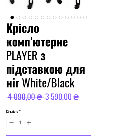
Крісло
комп’ютерне
PLAYER з
підставкою для
ніг White/Black
Звичайна
За
 4 090,00 ₴ 
3 590,00 ₴
ціна
розпродажем
Кількість
*