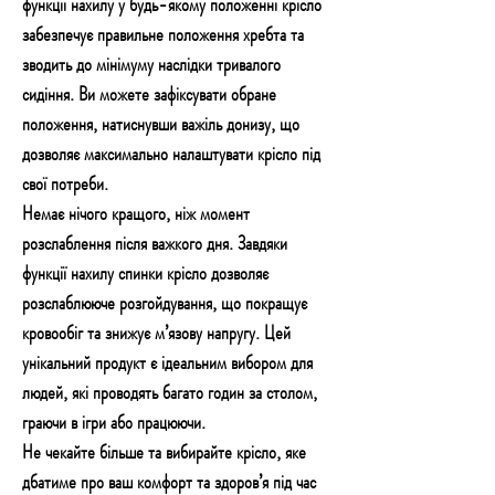
функції нахилу у будь-якому положенні крісло
забезпечує правильне положення хребта та
зводить до мінімуму наслідки тривалого
сидіння. Ви можете зафіксувати обране
положення, натиснувши важіль донизу, що
дозволяє максимально налаштувати крісло під
свої потреби.
Немає нічого кращого, ніж момент
розслаблення після важкого дня. Завдяки
функції нахилу спинки крісло дозволяє
розслаблююче розгойдування, що покращує
кровообіг та знижує м’язову напругу. Цей
унікальний продукт є ідеальним вибором для
людей, які проводять багато годин за столом,
граючи в ігри або працюючи.
Не чекайте більше та вибирайте крісло, яке
дбатиме про ваш комфорт та здоров’я під час