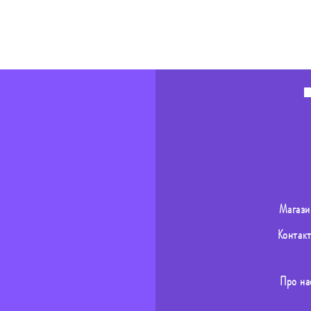
Магази
Контак
Про на