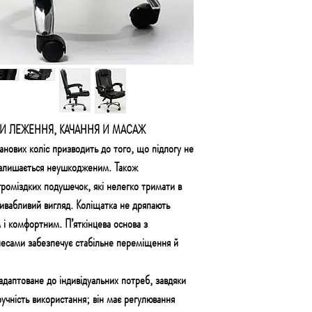
ІЙ ЛЕЖЕННЯ, КАЧАННЯ Й МАСАЖ
нових коліс призводить до того, що
підлогу не
залишається неушкодженим.
Також
громіздких подушечок
, які нелегко тримати в
ривабливий вигляд. Коліщатка не дряпають
м і комфортним.
П’яткінцева основа з
есами забезпечує стабільне переміщення й
адаптоване до індивідуальних потреб, завдяки
учність використання;
він має регулювання