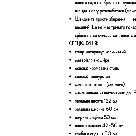
висоти сидіння
. Крім того,
функція
що дає змогу розслабитися (можл
Швидке та просте збирання
— вес
веселий. Це не має тривати пона
крісло легко очищається, досить 
СПЕЦІФІКАЦІЯ:
колір матеріалу: коричневий
матеріал: екошкіра
основа: хромована сталь
колеса: полиуретан
механізм: важіль (метелик)
максимальне навантаження: до 1
загальна висота 122 см
загальна ширина 60 см
ширина сидіння 53 см
висота сидіння 42-50 см
глибина сидіння 50 см