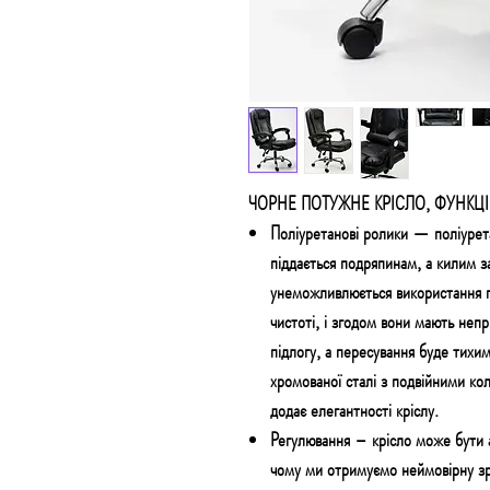
ЧОРНЕ ПОТУЖНЕ КРІСЛО, ФУНКЦ
Поліуретанові ролики
— поліурета
піддається подряпинам
, а килим 
унеможливлюється використання 
чистоті, і згодом вони мають неп
підлогу, а пересування буде тихи
хромованої сталі
з подвійними кол
додає елегантності кріслу.
Регулювання
– крісло може бути 
чому ми отримуємо неймовірну зр