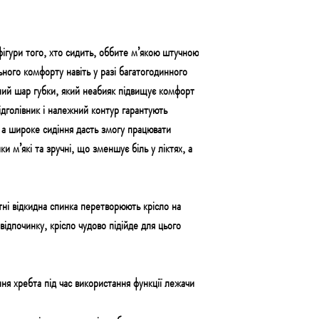
фігури того, хто сидить,
оббите м’якою штучною
ьного комфорту
навіть у разі багатогодинного
ний шар губки
, який неабияк підвищує комфорт
ідголівник і належний контур гарантують
,
а широке сидіння дасть змогу працювати
ки м’які та зручні, що зменшує біль у ліктях, а
тні відкидна спинка перетворюють крісло на
ідпочинку, крісло чудово підійде для цього
я хребта під час використання функції лежачи