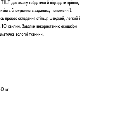
 TILT дає змогу гойдатися й відкидати крісло
,
ивість блокування в заданому положенні).
ь процес складання стільця швидкий, легкий і
д 10 хвилин. Завдяки використанню екошкіри
шматочка вологої тканини.
30 кг