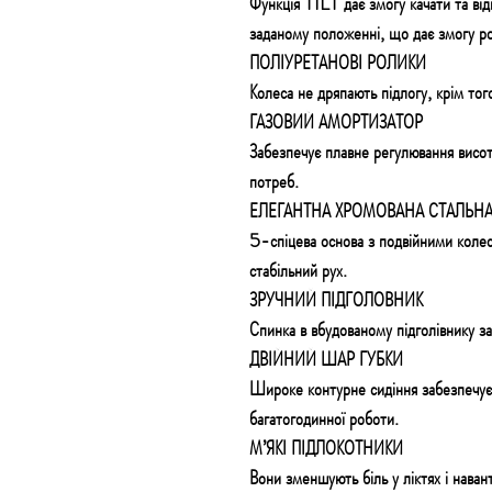
Функція TILT дає змогу качати та від
заданому положенні, що дає змогу р
ПОЛІУРЕТАНОВІ РОЛИКИ
Колеса не дряпають підлогу, крім того
ГАЗОВИЙ АМОРТИЗАТОР
Забезпечує плавне регулювання висот
потреб.
ЕЛЕГАНТНА ХРОМОВАНА СТАЛЬН
5-спіцева основа з подвійними колес
стабільний рух.
ЗРУЧНИЙ ПІДГОЛОВНИК
Спинка в вбудованому підголівнику з
ДВІЙНИЙ ШАР ГУБКИ
Широке контурне сидіння забезпечує 
багатогодинної роботи.
М’ЯКІ ПІДЛОКОТНИКИ
Вони зменшують біль у ліктях і наван