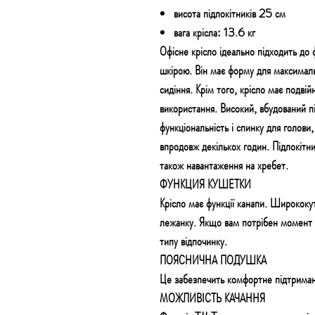
висота підлокітників 25 см
вага крісла: 13.6 кг
Офісне крісло ідеально підходить до 
шкірою
. Він має форму
для максимал
сидіння. Крім того,
крісло має подвій
використання.
Високий, вбудований п
функціональність і спинку для голови
впродовж декількох годин
. Підлокітни
також навантаження на хребет.
ФУНКЦИЯ КУШЕТКИ
Крісло має функції канапи. Ширококу
лежанку. Якщо вам потрібен момент в
типу відпочинку.
ПОЯСНИЧНА ПОДУШКА
Це забезпечить комфортне підтриманн
МОЖЛИВІСТЬ КАЧАННЯ