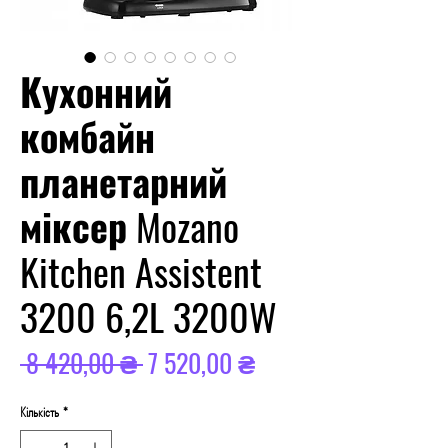
Кухонний
комбайн
планетарний
міксер Mozano
Kitchen Assistent
3200 6,2L 3200W
Звичайна
За
 8 420,00 ₴ 
7 520,00 ₴
ціна
розпродажем
Кількість
*