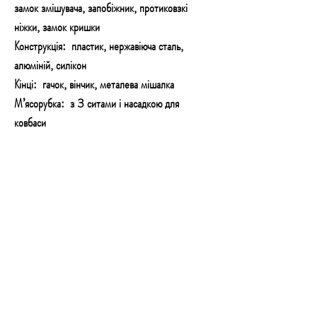
замок змішувача, запобіжник, протиковзкі
ніжки, замок кришки
Конструкція: пластик, нержавіюча сталь,
алюміній, силікон
Кінці: гачок, вінчик, металева мішалка
М’ясорубка: з 3 ситами і насадкою для
ковбаси
Ситечка для макаронних виробів : 6 міцних
пластикових матриць, які можна мити в
посудомийній машині
Управління: механічна ручка зі світлодіодним
підсвічуванням
Інструкція: Так, польською мовою
Сертифікат: CE
Розмір коробки: 39 х 28 х 61 см
Потужність: 3200 Вт
Номінальна потужність: 2000 Вт