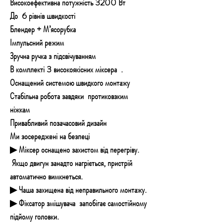
Високоефективна потужність 3200 Вт
До 6 рівнів швидкості
Блендер + М’ясорубка
Імпульсний режим
Зручна ручка з підсвічуванням
В комплекті 3 високоякісних міксера .
Оснащений системою швидкого монтажу
Стабільна робота завдяки протиковзким
ніжкам
Привабливий позачасовий дизайн
Ми зосереджені на безпеці
▶ Міксер оснащено захистом від перегріву.
Якщо двигун занадто нагріється, пристрій
автоматично вимкнеться.
▶ Чаша захищена від неправильного монтажу.
▶ Фіксатор змішувача запобігає самостійному
підйому головки.