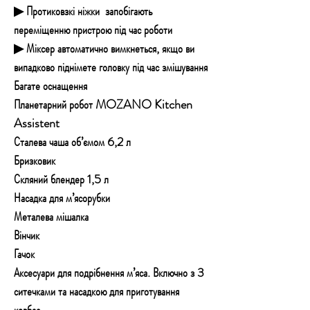
▶ Протиковзкі ніжки запобігають
переміщенню пристрою під час роботи
▶ Міксер автоматично вимкнеться, якщо ви
випадково піднімете головку під час змішування
Багате оснащення
Планетарний робот MOZANO Kitchen
Assistent
Сталева чаша об’ємом 6,2 л
Бризковик
Скляний блендер 1,5 л
Насадка для м’ясорубки
Металева мішалка
Вінчик
Гачок
Аксесуари для подрібнення м’яса. Включно з 3
ситечками та насадкою для приготування
ковбас