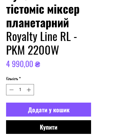
тістоміс міксер
планетарний
Royalty Line RL -
PKM 2200W
Ціна
4 990,00 ₴
Кількість
*
Додати у кошик
Купити