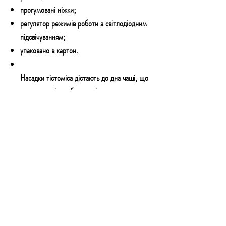
прогумовані ніжки;
регулятор режимів роботи з світлодіодним
підсвічуванням;
упаковано в картон.
Насадки тістоміса дістають до дна чаші, що
дає можливість збити навіть невелика
кількість продуктів
Товар надходить у продаж в трьох кольорах!
Червоний
Сріблястий
Чорний
Состояние
Новое
Потребляемая мощность