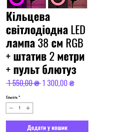
Кільцева
світлодіодна LED
лампа 38 см RGB
+ штатив 2 метри
+ пульт блютуз
Звичайна
За
 1 550,00 ₴ 
1 300,00 ₴
ціна
розпродажем
Кількість
*
Додати у кошик