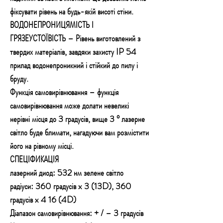
фіксувати рівень на будь-якій висоті стіни.
ВОДОНЕПРОНИЦЯМІСТЬ І
ГРЯЗЕУСТОЇВІСТЬ – Рівень виготовлений з
твердих матеріалів, завдяки захисту IP 54
прилад водонепроникний і стійкий до пилу і
бруду.
Функція самовирівнювання – функція
самовирівнювання може долати невеликі
нерівні місця до 3 градусів, вище 3 ° лазерне
світло буде блимати, нагадуючи вам розмістити
його на рівному місці.
СПЕЦІФИКАЦІЯ
лазерний диод: 532 нм зелене світло
радіуси: 360 градусів x 3 (13D), 360
градусів x 4 16 (4D)
Діапазон самовирівнювання: + / – 3 градусів