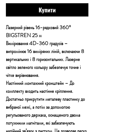
Купити
Лазерний рівень 16-рядковий 360°
BIGSTREN 25 м
Вимірювання 4D-360 градусів –
випромінює 16 виміряних ліній, включаючи 8
вертикальних і 8 горизонтальних. Лазерне
світло зеленого кольору забезпечує точне і
чітке вирівнювання.
Настінний монтажний кронштейн – До
комплекту входить настінне кріплення.
Достатньо прикрутити металеву пластинку до
вибраної межі, а потім за допомогою
регульованого держака, оснащеного двома
потужними магнітами, які забезпечують
надійний зв’язок з листком. Це дозволяє легко