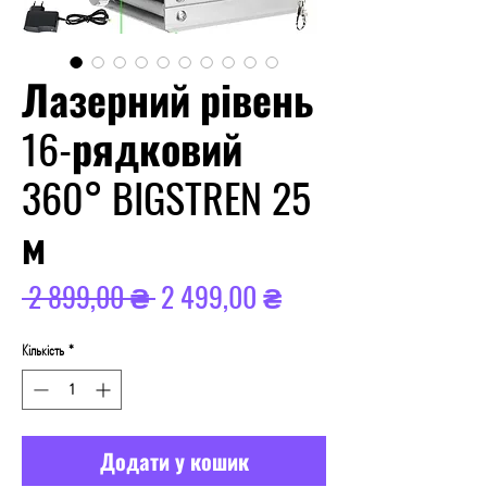
Лазерний рівень
16-рядковий
360° BIGSTREN 25
м
Звичайна
За
 2 899,00 ₴ 
2 499,00 ₴
ціна
розпродажем
Кількість
*
Додати у кошик