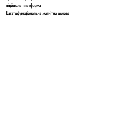
підйомна платформа
Багатофункціональна магнітна основа
Настінний кронштейн
Адаптер для штатива
пульт
Сумка / чехол
КОНТАКТИ
Email:
technoshopnv@gmail.com
Тел:
+380 73 777 50 54
Адреса: Залізничне шосе 57, м.Київ,
01103
Графік роботи: