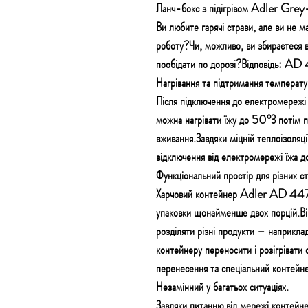
Ланч-бокс з підігрівом Adler G
Ви любите гарячі страви, але ви не ма
роботу?Чи, можливо, ви збираєтеся 
пообідати по дорозі?Відповідь: AD 
Нагрівання та підтримання температу
Після підключення до електромережі
можна нагрівати їжу до 50°З потім 
вживання.Завдяки міцній теплоізоляції
відключення від електромережі їжа 
Функціональний простір для різних ст
Харчовий контейнер Adler AD 4474 
упаковки щонайменше двох порцій.Ві
розділяти різні продукти – наприклад
контейнеру переносити і розігрівати 
перенесення та спеціальний контейн
Незамінний у багатьох ситуаціях.
Завдяки питанню від мережі контейн