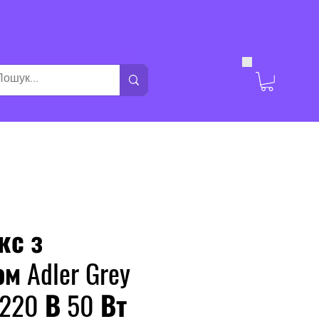
Увійти
кс з
ом Adler Grey
220 В 50 Вт