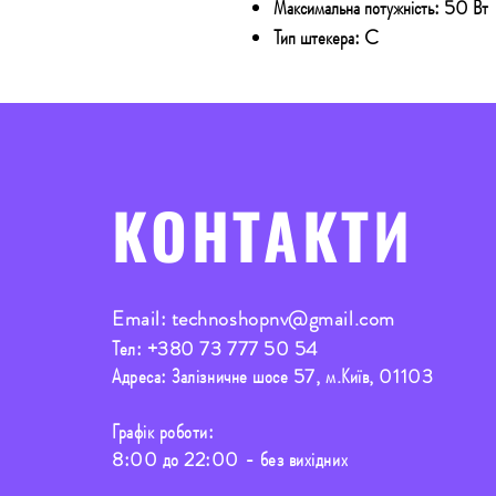
Максимальна потужність: 50 Вт
Тип штекера: C
КОНТАКТИ
Email:
technoshopnv@gmail.com
Тел:
+380 73 777 50 54
Адреса: Залізничне шосе 57, м.Київ, 01103
Графік роботи:
8:00 до 22:00 - без вихідних