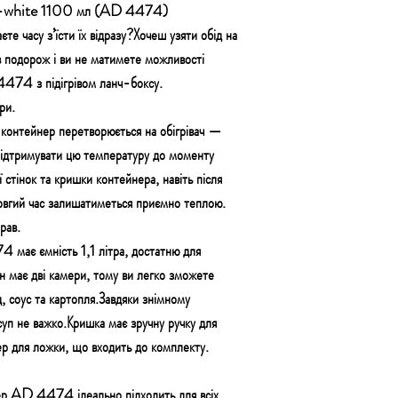
rey-white 1100 мл (AD 4474)
єте часу з’їсти їх відразу?Хочеш узяти обід на
в подорож і ви не матимете можливості
4474 з підігрівом ланч-боксу.
ри.
 контейнер перетворюється на обігрівач —
підтримувати цю температуру до моменту
 стінок та кришки контейнера, навіть після
довгий час залишатиметься приємно теплою.
рав.
має ємність 1,1 літра, достатню для
н має дві камери, тому ви легко зможете
, соус та картопля.Завдяки знімному
суп не важко.Кришка має зручну ручку для
ер для ложки, що входить до комплекту.
ер AD 4474 ідеально підходить для всіх