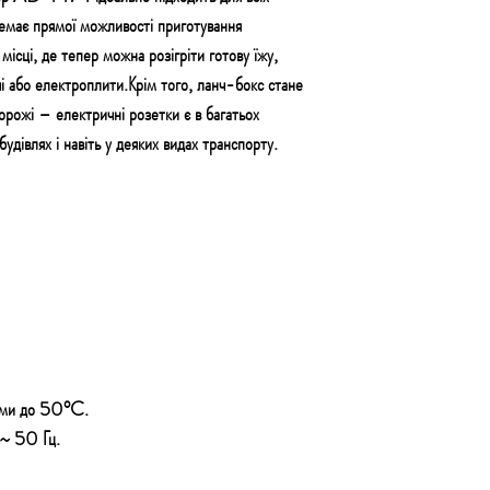
немає прямої можливості приготування
місці, де тепер можна розігріти готову їжу,
чі або електроплити.Крім того, ланч-бокс стане
дорожі – електричні розетки є в багатьох
удівлях і навіть у деяких видах транспорту.
чими до 50°C.
~ 50 Гц.