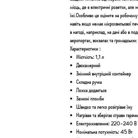
місць, де є електричні розетки, але 
їжі.Особливо це оціните на робочому 
навіть якщо немає мікрохвильової пе
в нагоді, наприклад, на дачі або в по
аеропортах, вокзалах та громадських б
Характеристики :
Місткість: 1,1 л
Двокамерний
Знімний внутрішній контейнер
Складна ручка
Ложка додається
Захисні пломби
Швидко та легко розігріває їжу
Нагріває та зберігає страви гаря
Електроживлення: 220-240 В 
Номінальна потужність: 45 Вт