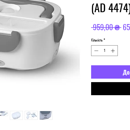
(AD 4474
Зв
 959,00 ₴ 
65
ці
Кількість
*
До