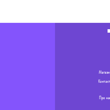
Магази
Контак
Про на