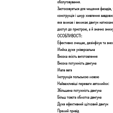
обслуговування.
Застосовується для чищення фасадів, 
конструкція і шнур живлення завдовж
яке вмикає і вимикає двигун натиска
доступ до пристрою, а й значно знижу
ОСОБЛИВОСТІ:
Ефективно очищає, дезінфікує та зн
Мийка дуже універсальна
Висока якість виготовлення
Висока потужність двигуна
Мала вага
Інструкція польською мовою
Найважливіші переваги автомийки:
Збільшена потужність двигуна
Більш товста обмотка двигуна
Дуже ефективний щітковий двигун
Прямий привід