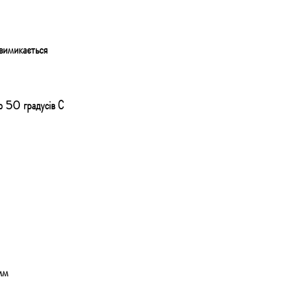
 вимикається
до 50 градусів С
мм