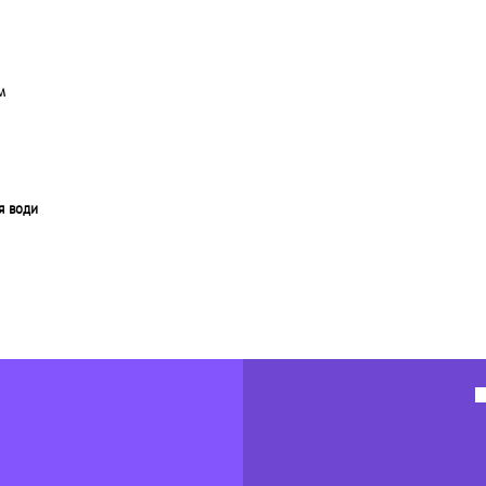
м
я води