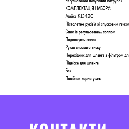
Регульований випускний патрубок
КОМПЛЕКТАЦІЯ НАБОРУ:
Мийка KD420
Пістолетне руків’я зі спусковим гачко
Спис із регульованим соплом
Подовжувач списа
Рукав високого тиску
Перехідник для шланга з фільтром дл
Підвіска для шланга
Бак
Посібник користувача