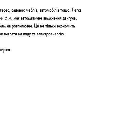
терас, садових меблів, автомобілів тощо. Легка
ки 5 м, має автоматичне вимкнення двигуна,
нням на розпилювач. Це не тільки економить
є витрати на воду та електроенергію.
ежирює