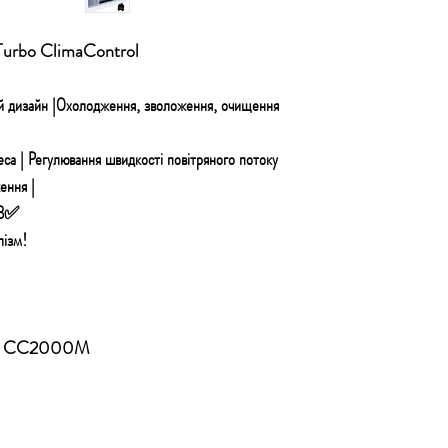
urbo ClimaControl
ний дизайн |Охолодження, зволоження, очищення
еса | Регулювання швидкості повітряного потоку
ення |
ІВ✅
лізм!
rol CC2000M