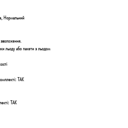
а, Нормальний
 зволоження.
ки льоду або пакети з льодом
ості
комплекті: ТАК
лекті: ТАК