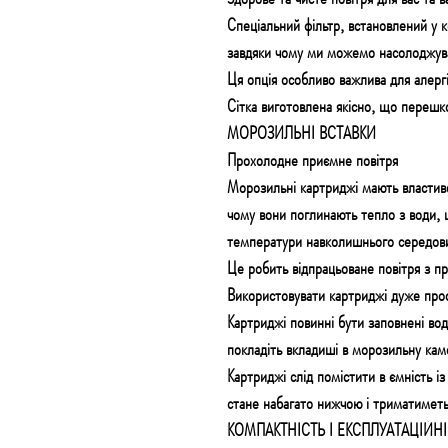
Спеціальний фільтр, встановлений у к
завдяки чому ми можемо насолоджува
Ця опція особливо важлива для алергі
Сітка виготовлена ​​якісно, ​​що переш
МОРОЗИЛЬНІ ВСТАВКИ
Прохолодне приємне повітря
Морозильні картриджі мають властиво
чому вони поглинають тепло з води, 
температури навколишнього середовищ
Це робить відпрацьоване повітря з 
Використовувати картриджі дуже про
Картриджі повинні бути заповнені во
покладіть вкладиші в морозильну кам
Картриджі слід помістити в ємність і
стане набагато нижчою і триматиметь
КОМПАКТНІСТЬ І ЕКСПЛУАТАЦІЙН