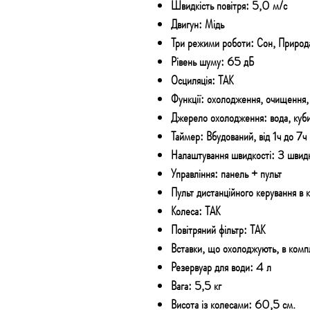
Швидкість повітря: 5,0 м/с
Двигун: Мідь
Три режими роботи: Сон, Природ
Рівень шуму: 65 дБ
Осциляція: ТАК
Функції: охолодження, очищення,
Джерело охолодження: вода, куби
Таймер: Вбудований, від 1ч до 7ч
Налаштування швидкості: 3 швидк
Управління: панель + пульт
Пульт дистанційного керування в 
Колеса: ТАК
Повітряний фільтр: ТАК
Вставки, що охолоджують, в комп
Резервуар для води: 4 л
Вага: 5,5 кг
Висота із колесами: 60,5 см.