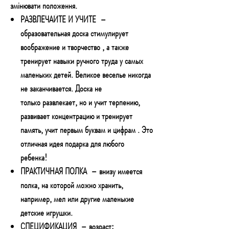
змінювати положення.
РАЗВЛЕЧАЙТЕ И УЧИТЕ
–
образовательная доска
стимулирует
воображение и творчество
, а также
тренирует навыки ручного труда у самых
маленьких детей. Великое веселье никогда
не заканчивается. Доска не
только
развлекает, но и учит терпению,
развивает концентрацию и тренирует
память, учит первым буквам и цифрам
. Это
отличная идея подарка для любого
ребенка!
ПРАКТИЧНАЯ ПОЛКА
– внизу имеется
полка, на которой можно хранить,
например, мел или другие маленькие
детские игрушки.
СПЕЦИФИКАЦИЯ
– возраст: