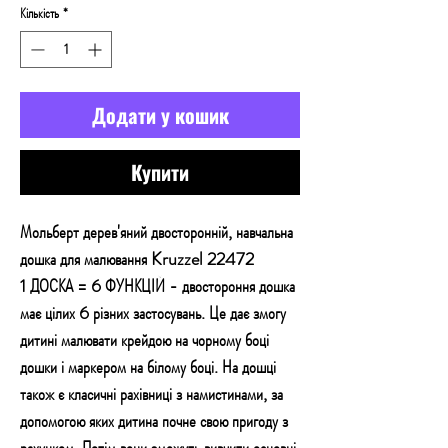
Кількість
*
Додати у кошик
Купити
Мольберт дерев'яний двосторонній, навчальна
дошка для малювання Kruzzel 22472
1 ДОСКА = 6 ФУНКЦІЙ - двостороння дошка
має цілих 6 різних застосувань. Це дає змогу
дитині малювати крейдою на чорному боці
дошки і маркером на білому боці. На дошці
також є класичні рахівниці з намистинами, за
допомогою яких дитина почне свою пригоду з
рахунком. Потім вони зможуть вивчити основні