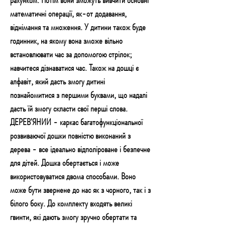
математичні операції, як-от додавання,
віднімання та множення. У дитини також буде
годинник, на якому вона зможе вільно
встановлювати час за допомогою стрілок;
навчитеся дізнаватися час. Також на дошці є
алфавіт, який дасть змогу дитині
познайомитися з першими буквами, що надалі
дасть їй змогу скласти свої перші слова.
ДЕРЕВ'ЯНИЙ - каркас багатофункціональної
розвиваючої дошки повністю виконаний з
дерева - все ідеально відполіроване і безпечне
для дітей. Дошка обертається і може
використовуватися двома способами. Воно
може бути звернене до нас як з чорного, так і з
білого боку. До комплекту входять великі
гвинти, які дають змогу зручно обертати та