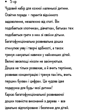
5 кр
Чудовий набір для кожної маленької дитини.
Освітня порада - гарантія відмінного
задоволення, незалежно від статі. Він
подобається хлопчикам, дівчаткам, батькам теж
подобається грати з ним зі своїми дітьми.
Багатофункціональна розвивальна дошка
стимулює уяву і творчі здібності, а також
тренує мануальні навички у найменших дітей.
Великі веселощі ніколи не закінчуються.
Дошка не тільки розважає, а й вчить терпінню,
розвиває концентрацію і тренує пам'ять, вчить
першим буквам і цифрам. Це чудова ідея
подарунка для будь-якої дитини!
Каркас багатофункціональної розвиваючої
дошки повністю виконаний з дерева - все
ідеально відполіроване і безпечне для дітей.