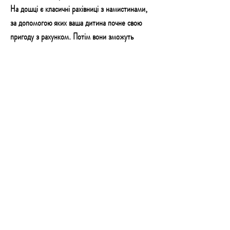
На дошці є класичні рахівниці з намистинами,
за допомогою яких ваша дитина почне свою
пригоду з рахунком. Потім вони зможуть
вивчити основні математичні операції, такі як
додавання, віднімання та множення. У дитини
також буде годинник, на якому вона зможе
вільно встановлювати час за допомогою
стрілок; навчіться дізнаватися час.
Внизу є практична полиця, на якій можна
зберігати, наприклад, крейду та інші іграшки
для малюків.
Чорна сторона дошки призначена для
малювання крейдою. Усі подібні малюнки
крейдою можна легко стерти, погравши
губкою, що входить до набору. Біла сторона
дошки призначена для малювання