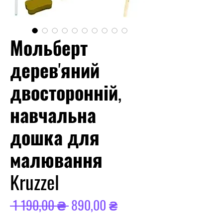
Мольберт
дерев'яний
двосторонній,
навчальна
дошка для
малювання
Kruzzel
Звичайна
За
 1 190,00 ₴ 
890,00 ₴
ціна
розпродажем