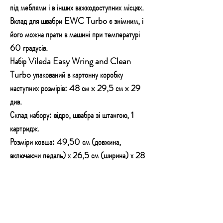
під меблями і в інших важкодоступних місцях.
Вклад для швабри EWC Turbo є знімним, і
його можна прати в машині при температурі
60 градусів.
Набір Vileda Easy Wring and Clean
Turbo упакований в картонну коробку
наступних розмірів: 48 см x 29,5 см x 29
див.
Склад набору: відро, швабра зі штангою, 1
картридж.
Розміри ковша: 49,50 см (довжина,
включаючи педаль) х 26,5 см (ширина) х 28
см (висота); Внутрішній діаметр сита
центрифуги 18 див.
Розміри насадки для швабри: приблизно 16 см
x 16 см x 16 см.
Місткість ковша: 13 л