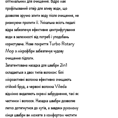
оптимальним для очищення. Відро має
профільований отвір для зливу води, що
дозволяє зручно злити воду після очищення, не
ризикуючи пролити її. Унікальна якість педалі
відра забезпечує ефективне центрифугування
води в залежності від потреб і уподобань
користувача. Нове покриття Turbo Rotary
Mop з мікрофібри забезпечує чудову
очищення підлоги.
Запатентована насадка для швабри 2in1
складається з двох типів волокон: білі
мікроактивні волокна ефективно очищають
стійкий бруд, а червоні волокна Vileda
відмінно видаляють окремі забруднення, такі як
частинки і волосся. Насадка швабри дозволяє
легко дотягнутися до кутів, а завдяки рухомому
кінця швабри ви можете з комфортом чистити