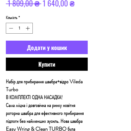
Звичайна
За
 1 809,00 ₴ 
1 640,00 ₴
ціна
розпродажем
Кількість
*
Додати у кошик
Купити
Набір для прибирання швабра+відро Vileda
Turbo
В КОМПЛЕКТІ ОДНА НАСАДКА!
Сама міцна і довговічна на ринку новітня
роторна швабра для ефективного прибирання
підлоги без найменших зусиль. Нова швабра
Easy Wring & Clean TURBO була