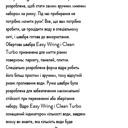
розроблена, щоб стати самим зручним миючим
набором на ринку. Під час прибирання не
потрібно мочити руки! Все, що вам потрібно
зробити, це процідити воду в спеціальному
ситі, і швабра готова до використання.
Обертова швабра Easy Wring і Clean
Turbo призначена для миття різних
поверхонь: паркету, панелей, плитки.
Спеціально розроблена форма відра робить
його більш простим і зручним, тому відсутній
ризик проливання води. Ручка швабри була
розроблена для забезпечення максимальної
стійкості при перенесенні або зберігання
набору. Відро Easy Wring і Clean Turbo
оснащений індикатором кількості води, завдяки
якому ви знаєте, яка кількість води буде