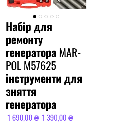
Набір для
ремонту
генератора MAR-
POL M57625
інструменти для
зняття
генератора
Звичайна
За
 1 690,00 ₴ 
1 390,00 ₴
ціна
розпродажем