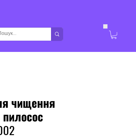
Увійти
ля чищення
, пилосос
002