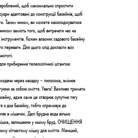
озроблений, щоб максимально спростити
есуари адаптовані до конструкції басейнів, щоб
ти. Таким чином, ви можете насолоджуватися
инком замість того, щоб витрачати час на
інструментів. Кожен власник садового басейну
о переваги. Для цього слід докласти всіх
истоті.
для прибирання телескопічної штангою
оходячи через насадку - пилососа, змінює
гуючи за собою сміття. Увага! Важливо тримати
асейну, адже саме це створює супутню тягу
тя з дна басейну, тобто спрямовує до
пляє в мішечок. Далі брудна вода вільно
 мішка, залишаючи у ньому бруд. ОЧИЩЕННЯ
ьному сітчастому мішку для сміття. Менший,