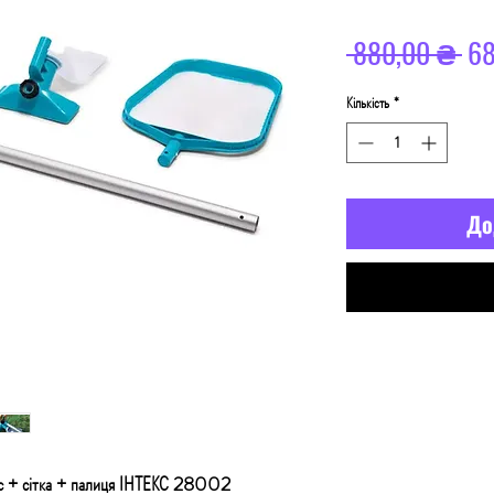
Зв
 880,00 ₴ 
68
ці
Кількість
*
До
ос + сітка + палиця ІНТЕКС 28002