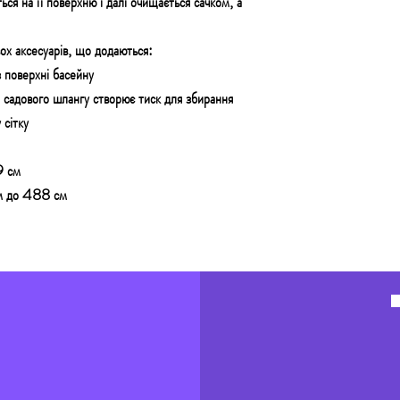
ся на її поверхню і далі очищається сачком, а
ох аксесуарів, що додаються:
 поверхні басейну
о садового шлангу створює тиск для збирання
 сітку
9 см
ом до 488 см