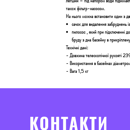
легший – під напором води піднімаєть
також фільтр-насосом.
На нього можна встановити один з дв
сачок
для видалення забруднень із
пилосос
, який при підключенні д
бруду з дна басейну в прикріплену
Технічні дані:
- Довжина телескопічної рукояті 23
- Використання в басейнах діаметр
- Вага 1,5 кг
КОНТАКТИ