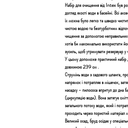
Набір для очищення від Intex був р
догляд якості води в басейні. Всі акс
їх можна було легко та швидко чисти
чистою водою та безтурботним відпоч
чищення за допомогою неправильних 
хотів би максимально використати йог
зусиль, щоб утримувати резервуар у ч
У цьому допоможе практичний набір 
довжиною 239 см .
Струмінь води з садового шланга, пр
напрямок і потрапляє в мішечок, затя
насадку - пилососа впритул до дна б
(циркуляцію води). Вона затягує сміт
загального потоку води, який і потра
проходить через пористий матеріал
Великий осад, бруд осідає у спеціал