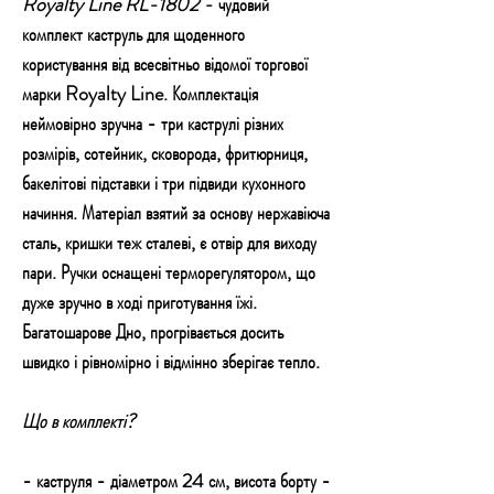
Royalty Line RL-1802 -
чудовий
комплект каструль для щоденного
користування від всесвітньо відомої торгової
марки Royalty Line. Комплектація
неймовірно зручна - три каструлі різних
розмірів, сотейник, сковорода, фритюрниця,
бакелітові підставки і три підвиди кухонного
начиння. Матеріал взятий за основу нержавіюча
сталь, кришки теж сталеві, є отвір для виходу
пари. Ручки оснащені терморегулятором, що
дуже зручно в ході приготування їжі.
Багатошарове Дно, прогрівається досить
швидко і рівномірно і відмінно зберігає тепло.
Що в комплекті?
- каструля - діаметром 24 см, висота борту -