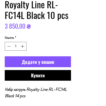
Royalty Line RL-
FC14L Black 10 pcs
Ціна
3 850,00 ₴
Кількість
*
Додати у кошик
Купити
Набір каструль Royalty Line RL-FC14L
Black 14 pcs