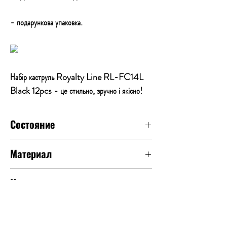
- подарункова упаковка.
Набір каструль Royalty Line RL-FC14L
Black 12pcs - це стильно, зручно і якісно!
Состояние
Новое
Материал
Алюминий
Цвет
Черный
Антипригарное покрытие