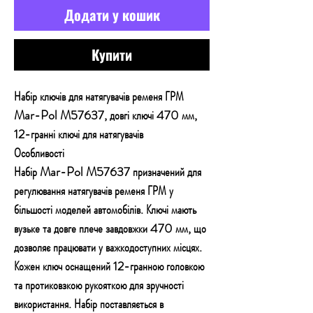
Додати у кошик
Купити
Набір ключів для натягувачів ременя ГРМ
Mar-Pol M57637, довгі ключі 470 мм,
12-гранні ключі для натягувачів
Особливості
Набір Mar-Pol M57637 призначений для
регулювання натягувачів ременя ГРМ у
більшості моделей автомобілів. Ключі мають
вузьке та довге плече завдовжки 470 мм, що
дозволяє працювати у важкодоступних місцях.
Кожен ключ оснащений 12-гранною головкою
та протиковзкою рукояткою для зручності
використання. Набір поставляється в