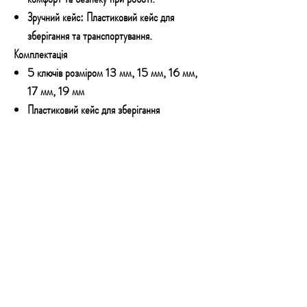
Зручний кейс: Пластиковий кейс для
зберігання та транспортування.
Комплектація
5 ключів розміром 13 мм, 15 мм, 16 мм,
17 мм, 19 мм
Пластиковий кейс для зберігання
КОНТАКТИ
Email:
technoshopnv@gmail.com
Тел:
+380 73 777 50 54
Адреса: Залізничне шосе 57, м.Київ,
01103
Графік роботи: