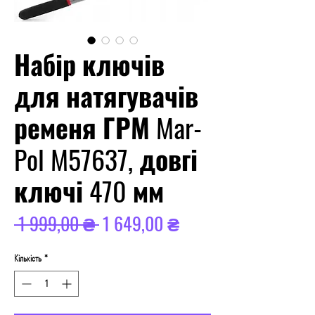
Набір ключів
для натягувачів
ременя ГРМ Mar-
Pol M57637, довгі
ключі 470 мм
Звичайна
За
 1 999,00 ₴ 
1 649,00 ₴
ціна
розпродажем
Кількість
*