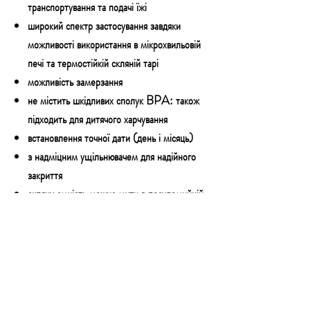
транспортування та подачі їжі
широкий спектр застосування завдяки
можливості використання в мікрохвильовій
печі та термостійкій скляній тарі
можливість замерзання
не містить шкідливих сполук BPA: також
підходить для дитячого харчування
встановлення точної дати (день і місяць)
з надміцним ущільнювачем для надійного
закриття
скляну ємність можна мити в посудомийній
машині
1 ємність ємністю 1500 мл
2 ємності по 500 мл кожна
У комплекті:
1 ємність ємністю 1500 мл
2 ємності по 500 мл кожна