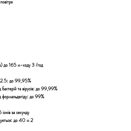
повітря
) до 165 м-коду 3 /год
PM2.5: до 99,95%
д бактерій та вірусів: до 99,99%
ід формальдегіду: до 99%
 іонів за секунду
ується: до 40 м 2