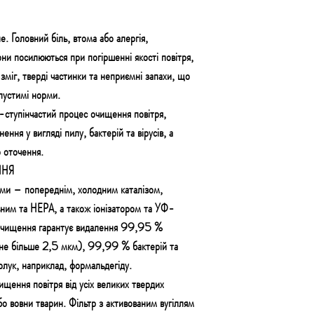
е. Головний біль, втома або алергія,
ни посилюються при погіршенні якості повітря,
зміг, тверді частинки та неприємні запахи, що
пустимі норми.
ступінчастий процес очищення повітря,
ення у вигляді пилу, бактерій та вірусів, а
о оточення.
ННЯ
и – попереднім, холодним каталізом,
ьним та НЕРА, а також іонізатором та УФ-
очищення гарантує видалення 99,95 %
е більше 2,5 мкм), 99,99 % бактерій та
олук, наприклад, формальдегіду.
ищення повітря від усіх великих твердих
бо вовни тварин. Фільтр з активованим вугіллям