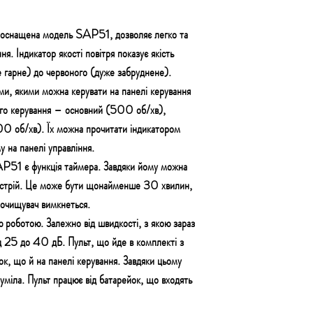
ю оснащена модель SAP51, дозволяє легко та
я. Індикатор якості повітря показує якість
е гарне) до червоного (дуже забруднене).
ми, якими можна керувати на панелі керування
ого керування – основний (500 об/хв),
0 об/хв). Їх можна прочитати індикатором
 на панелі управління.
P51 є функція таймера. Завдяки йому можна
ристрій. Це може бути щонайменше 30 хвилин,
 очищувач вимкнеться.
роботою. Залежно від швидкості, з якою зараз
ід 25 до 40 дБ. Пульт, що йде в комплекті з
ок, що й на панелі керування. Завдяки цьому
зуміла. Пульт працює від батарейок, що входять