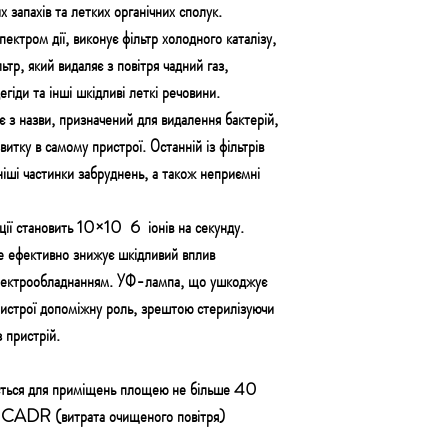
 запахів та летких органічних сполук.
ектром дії, виконує фільтр холодного каталізу,
ьтр, який видаляє з повітря чадний газ,
гіди та інші шкідливі леткі речовини.
є з назви, призначений для видалення бактерій,
розвитку в самому пристрої. Останній із фільтрів
ші частинки забруднень, а також неприємні
ції становить 10×10 6 іонів на секунду.
е ефективно знижує шкідливий вплив
 електрообладнанням. УФ-лампа, що ушкоджує
пристрої допоміжну роль, зрештою стерилізуючи
 пристрій.
ться для приміщень площею не більше 40
і CADR (витрата очищеного повітря)