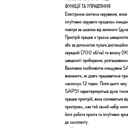
ФУНКЦІЇ ТА УПРАВЛІННЯ
Електронна система керування, яко
інтуїтивно керувати процесом очищенн
повітря за шкалою від зеленого (дуж
Пристрій працює з трьома швидкостя
або за допомогою пульта дистанційн
середній (700 об/хв) та високу (90
швидкості прибирання, розташованому
Важливою особливістю очищувача SA
визначити, як довго працюватиме п
максимум 12 годин. Після цього часу
SAP51 характеризується дуже тихою 
працює пристрій, вона коливається в
пристроєм, має той самий набір кноп
його робота проста та інтуїтивно зро
до комплекту.