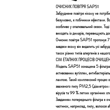
ОЧИСНИК ПОВІТРЯ SAP51
Забруднене повітря нікому не потрібн
безумовно, є побічними ефектами. Во
особливо у опалювальний сезон. Тоді 
виходять із димарів, перевищують до
Очисник повітря SAP51 пропонує 7-
завдяки якому він видалить усі забрудн
також різних типів алергенів з нашог
СІМ ЕТАПНИХ ПРОЦЕСІВ ОЧИЩЕ
Модель SAP51 оснащена 5 фільтрам
активованим вугіллям, антибактеріал
лампою. Такий комплексний процес 
зваженого пилу PM2,5 (діаметром н
вірусів та 99 % летких органічних сп
Завданням попереднього фільтра є оч
частинок, наприклад, пилу, волосся а