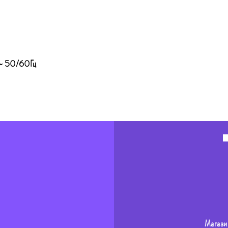
 ~ 50/60Гц
Магази