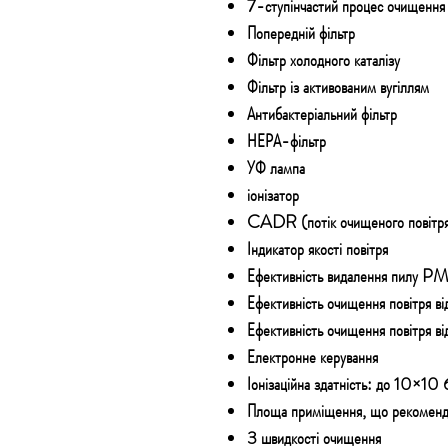
7-ступінчастий процес очищення 
Попередній фільтр
Фільтр холодного каталізу
Фільтр із активованим вугіллям
Антибактеріальний фільтр
НЕРА-фільтр
УФ лампа
іонізатор
CADR (потік очищеного повітря
Індикатор якості повітря
Ефективність видалення пилу 
Ефективність очищення повітря ві
Ефективність очищення повітря в
Електронне керування
Іонізаційна здатність: до 10×10 6
Площа приміщення, що рекоменд
3 швидкості очищення