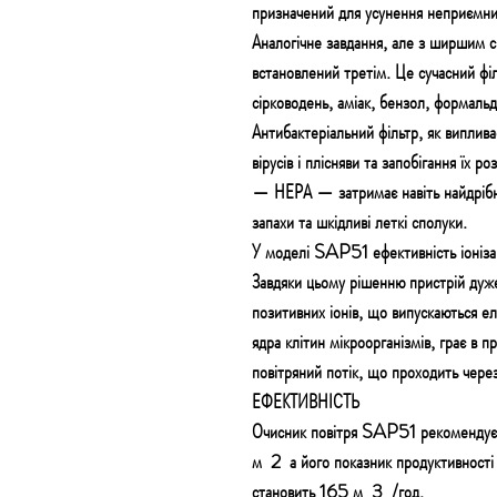
призначений для усунення неприємних
Аналогічне завдання, але з ширшим сп
встановлений третім. Це сучасний філ
сірководень, аміак, бензол, формальде
Антибактеріальний фільтр, як виплива
вірусів і плісняви ​​та запобігання їх 
— НЕРА — затримає навіть найдрібні
запахи та шкідливі леткі сполуки.
У моделі SAP51 ефективність іоніза
Завдяки цьому рішенню пристрій дуж
позитивних іонів, що випускаються
ядра клітин мікроорганізмів, грає в 
повітряний потік, що проходить через
ЕФЕКТИВНІСТЬ
Очисник повітря SAP51 рекомендує
м 2 а його показник продуктивност
становить 165 м 3 /год.