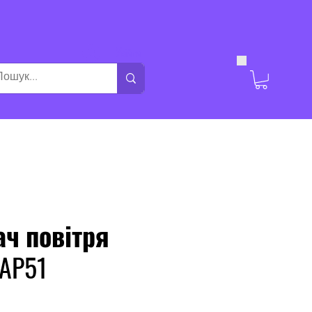
Увійти
ч повітря
SAP51