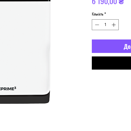
Ці
6 190,00 ₴
Кількість
*
До