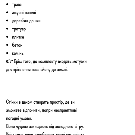
трава
ажурні панелі
дерев’яні дошки
тротуар
плитка
бетон
камінь
👉 Крім того, до комплекту входять мотузки
для кріплення павільйону до землі.
Стінки з дахом створять простір, де ви
зможете відпочити, попри несприятливі
погодні умови.
Вони чудово захищають від холодного вітру.
Крім того, вони запобігають появі комарів та