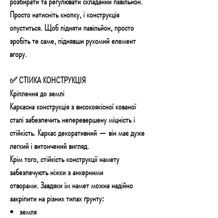
розбирати та регулювати складаний павільйон.
Просто натисніть кнопку, і конструкція
опуститься. Щоб підняти павільйон
, просто
зробіть те саме,
піднявши рухомий елемент
вгору.
✅ СТІЙКА КОНСТРУКЦІЯ
Кріплення до землі
Каркасна конструкція з високоякісної кованої
сталі забезпечить неперевершену міцність і
стійкість. Каркас декоративний — він має дуже
легкий і витончений вигляд.
Крім того, стійкість конструкції намету
забезпечують ніжки з анкерними
отворами.
Завдяки їм намет можна надійно
закріпити на різних типах ґрунту:
земля