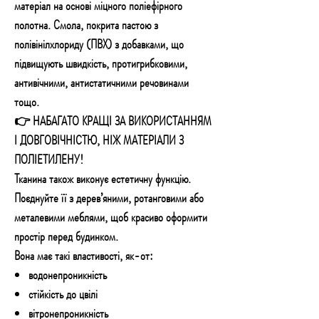
матеріал на основі міцного поліефірного
полотна. Смола, покрита пастою з
полівінілхлориду (ПВХ) з добавками, що
підвищують швидкість, протигрибковими,
антивічними, антистатичними речовинами
тощо.
👉 НАБАГАТО КРАЩІ ЗА ВИКОРИСТАННЯМ
І ДОВГОВІЧНІСТЮ, НІЖ МАТЕРІАЛИ З
ПОЛІЕТИЛЕНУ!
Тканина також виконує естетичну функцію.
Поєднуйте її з дерев’яними, ротанговими або
металевими меблями, щоб красиво оформити
простір перед будинком.
Вона має такі властивості, як-от:
водонепроникність
стійкість до цвілі
вітронепроникність