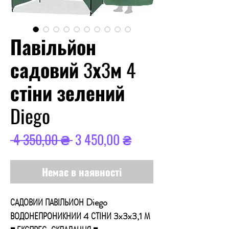
Павільйон
садовий 3х3м 4
стіни зелений
Diego
Звичайна
За
 4 350,00 ₴ 
3 450,00 ₴
ціна
розпродажем
Немає в наявності
САДОВИЙ ПАВІЛЬЙОН Diego
ВОДОНЕПРОНИКНИЙ 4 СТІНИ 3x3x3,1 М