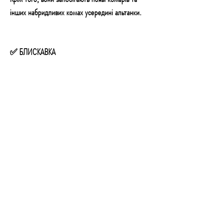
інших набридливих комах усередині альтанки.
✅ БЛИСКАВКА
На одній зі стінок є змійка,
щоб ви могли легко
отримати доступ до внутрішніх частин намету.
Блискавка розстібається до самого кінця, що
дає змогу повністю від’єднати стінку та
розділити її на дві вертикальні частини.
✅ ЗРУЧНІСТЬ ПЕРЕНОСКИ
У комплекті з павільйоном йде практичний
чохол із ручками на блискавці,
який неабияк
полегшить зберігання і транспортування.
👉 Ви можете легко зберігати павільйон у
підвалі або гаражі та перевозити його в