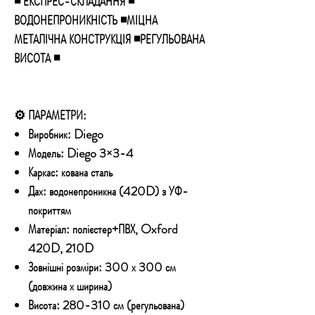
◾ ЕКСПРЕС-СКЛАДАННЯ ◾
ВОДОНЕПРОНИКНІСТЬ ◾МІЦНА
МЕТАЛІЧНА КОНСТРУКЦІЯ ◾РЕГУЛЬОВАНА
ВИСОТА ◾
⚙️ ПАРАМЕТРИ:
Виробник:
Diego
Модель:
Diego 3×3-4
Каркас:
кована сталь
Дах:
водонепроникна (420D) з УФ-
покриттям
Матеріал:
полієстер+ПВХ, Oxford
420D, 210D
Зовнішні розміри:
300 х 300 см
(довжина х ширина)
Висота:
280-310 см (регульована)