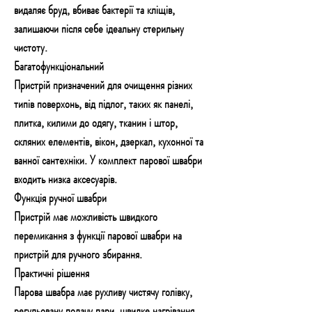
видаляє бруд, вбиває бактерії та кліщів,
залишаючи після себе ідеальну стерильну
чистоту.
Багатофункціональний
Пристрій призначений для очищення різних
типів поверхонь, від підлог, таких як панелі,
плитка, килими до одягу, тканин і штор,
скляних елементів, вікон, дзеркал, кухонної та
ванної сантехніки. У комплект парової швабри
входить низка аксесуарів.
Функція ручної швабри
Пристрій має можливість швидкого
перемикання з функції парової швабри на
пристрій для ручного збирання.
Практичні рішення
Парова швабра має рухливу чистячу голівку,
регульовану подачу пари, швидке нагрівання,