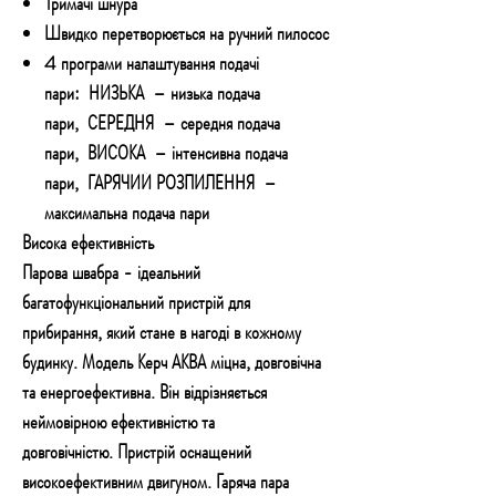
Тримачі шнура
Швидко перетворюється на ручний пилосос
4 програми налаштування подачі
пари:
НИЗЬКА
– низька подача
пари,
СЕРЕДНЯ
– середня подача
пари,
ВИСОКА
– інтенсивна подача
пари,
ГАРЯЧИЙ РОЗПИЛЕННЯ
–
максимальна подача пари
Висока ефективність
Парова швабра - ідеальний
багатофункціональний пристрій для
прибирання, який стане в нагоді в кожному
будинку. Модель Керч АКВА міцна, довговічна
та енергоефективна. Він відрізняється
неймовірною ефективністю та
довговічністю. Пристрій оснащений
високоефективним двигуном. Гаряча пара