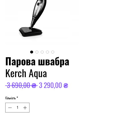
Парова швабра
Kerch Aqua
Звичайна
За
 3 690,00 ₴ 
3 290,00 ₴
ціна
розпродажем
Кількість
*