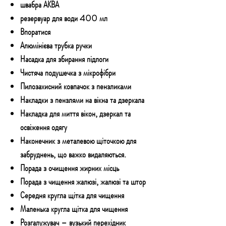
швабра АКВА
резервуар для води 400 мл
Впоратися
Алюмінієва трубка ручки
Насадка для збирання підлоги
Чистяча подушечка з мікрофібри
Пилозахисний ковпачок з пензликами
Накладки з пензлями на вікна та дзеркала
Накладка для миття вікон, дзеркал та
освіження одягу
Наконечник з металевою щіточкою для
забруднень, що важко видаляються.
Порада з очищення жирних місць
Порада з чищення жалюзі, жалюзі та штор
Середня кругла щітка для чищення
Маленька кругла щітка для чищення
Розгалужувач – вузький перехідник