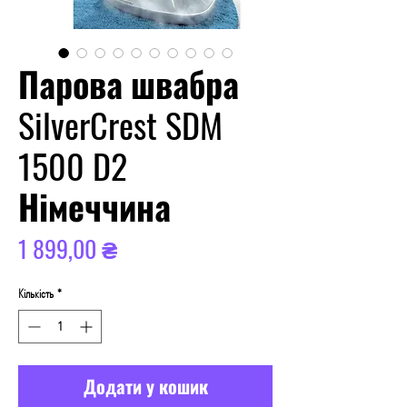
Парова швабра
SilverCrest SDM
1500 D2
Німеччина
Ціна
1 899,00 ₴
Кількість
*
Додати у кошик