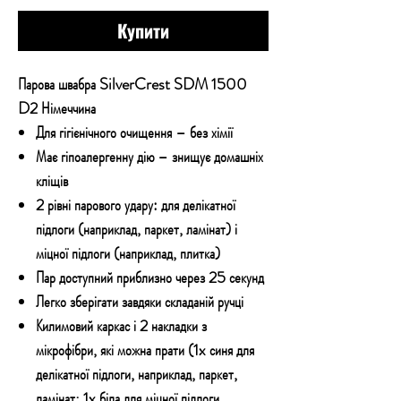
Купити
Парова швабра SilverCrest SDM 1500
D2 Німеччина
Для гігієнічного очищення – без хімії
Має гіпоалергенну дію – знищує домашніх
кліщів
2 рівні парового удару: для делікатної
підлоги (наприклад, паркет, ламінат) і
міцної підлоги (наприклад, плитка)
Пар доступний приблизно через 25 секунд
Легко зберігати завдяки складаній ручці
Килимовий каркас і 2 накладки з
мікрофібри, які можна прати (1x синя для
делікатної підлоги, наприклад, паркет,
ламінат; 1x біла для міцної підлоги,