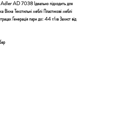
ик Adler AD 7038 Ідеально підходить для
ка Вікна Текстильні меблі Пластикові меблі
ацах Генерація пари до: 44 г/хв Захист від
бар