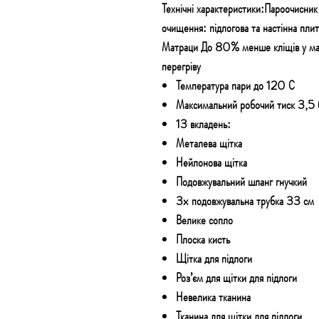
Технічні характеристики:Пароочисн
очищення: підлогова та настінна плит
Матраци До 80% менше кліщів у матр
перегріву
Температура пари до 120 С
Максимальний робочий тиск 3,5 
13 вкладень:
Металева щітка
Нейлонова щітка
Подовжувальний шланг гнучкий
3x подовжувальна трубка 33 см
Велике сопло
Плоска кисть
Щітка для підлоги
Роз’єм для щітки для підлоги
Невелика тканина
Тканина для щітки для підлоги